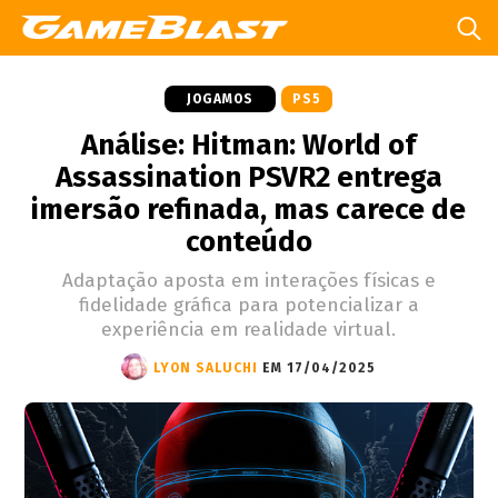
JOGAMOS
PS5
Análise: Hitman: World of
Assassination PSVR2 entrega
imersão refinada, mas carece de
conteúdo
Adaptação aposta em interações físicas e
fidelidade gráfica para potencializar a
experiência em realidade virtual.
LYON SALUCHI
EM 17/04/2025