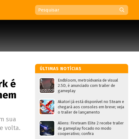
ÚLTIMAS NOTÍCIAS
rk é
Endbloom, metroidvania de visual
2.5D, é anunciado com trailer de
gameplay
 nem
Akatori já está disponível no Steam e
chegará aos consoles em breve; veja
o trailer de lançamento
em sua
Aliens: Fireteam Elite 2 recebe trailer
e volta.
de gameplay focado no modo
cooperativo; confira