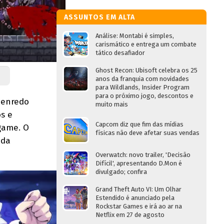
ASSUNTOS EM ALTA
Análise: Montabi é simples,
carismático e entrega um combate
tático desafiador
Ghost Recon: Ubisoft celebra os 25
anos da franquia com novidades
para Wildlands, Insider Program
para o próximo jogo, descontos e
 enredo
muito mais
s e
Capcom diz que fim das mídias
game. O
físicas não deve afetar suas vendas
ada
Overwatch: novo trailer, 'Decisão
Difícil', apresentando D.Mon é
divulgado; confira
Grand Theft Auto VI: Um Olhar
Estendido é anunciado pela
Rockstar Games e irá ao ar na
Netflix em 27 de agosto