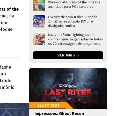
Warrior Cats: Clans of the Forest é
anunciado para PC e consoles
ts of the
que, na
Overwatch: novo trailer, 'Decisão
Difícil', apresentando D.Mon é
: um
divulgado; confira
oloque
MARVEL Tōkon: Fighting Souls:
confira o guia de gameplay de todos
os 20 personagens de lançamento
VER MAIS
 Masha
não
 Lorde
emônio,
BLAST TEST
Impressões: Ghost Recon