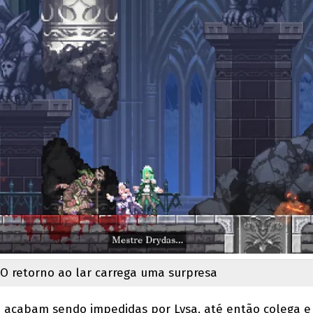
O retorno ao lar carrega uma surpresa
m acabam sendo impedidas por Lysa, até então colega e