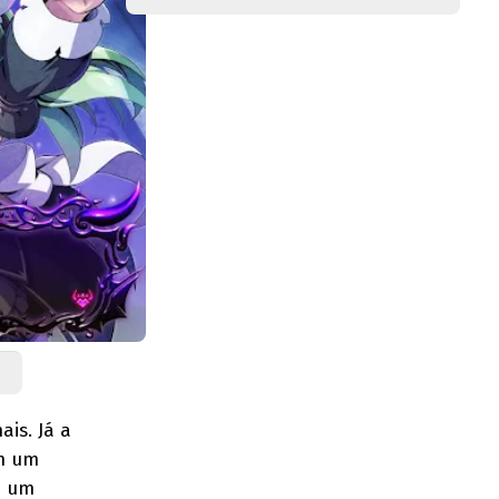
is. Já a
m um
m um