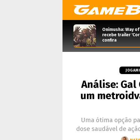
Onimusha: Way of
recebe trailer 'Co
confira
JOGAM
Análise: Gal
um metroidv
Uma ótima opção par
dose saudável de ação