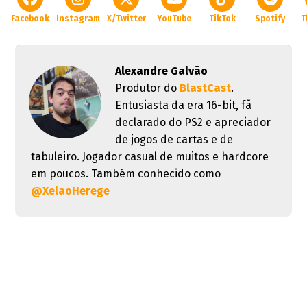
Facebook
Instagram
X/Twitter
YouTube
TikTok
Spotify
T
Alexandre Galvão
Produtor do
BlastCast
.
Entusiasta da era 16-bit, fã
declarado do PS2 e apreciador
de jogos de cartas e de
tabuleiro. Jogador casual de muitos e hardcore
em poucos. Também conhecido como
@XelaoHerege