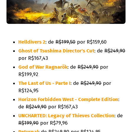
Helldivers 2
: de
R$199,50
por R$159,60
Ghost of Tsushima Director's Cut
: de
R$249,90
por R$167,43
God of War Ragnarök
: de
R$249,90
por
R$199,92
The Last of Us - Parte I
: de
R$249,90
por
R$124,95
Horizon Forbidden West - Complete Edition
:
de
R$249,90
por R$167,43
UNCHARTED: Legacy of Thieves Collection
: de
R$199,90
por R$79,96
Returnal
: de
R$249,90
por R$124,95