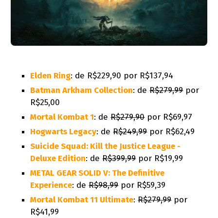
Elden Ring
: de R$229,90 por R$137,94
Batman Arkham Collection
: de
R$279,99
por
R$25,00
Mortal Kombat 1
: de
R$279,90
por R$69,97
Hogwarts Legacy
: de
R$249,99
por R$62,49
Suicide Squad: Kill the Justice League -
Deluxe Edition
: de
R$399,99
por R$19,99
METAL GEAR SOLID V: The Definitive
Experience
: de
R$98,99
por R$59,39
Mortal Kombat 11 Ultimate
:
R$279,99
por
R$41,99