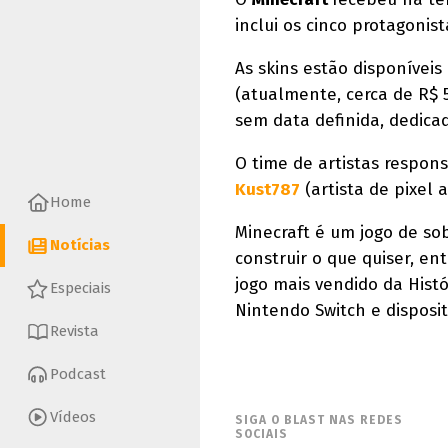
inclui os cinco protagonis
As skins estão disponívei
(atualmente, cerca de R$ 
sem data definida, dedicad
O time de artistas respon
Kust787
(artista de pixel a
Home
Minecraft é um jogo de so
Notícias
construir o que quiser, en
jogo mais vendido da Histó
Especiais
Nintendo Switch e disposit
Revista
Podcast
Vídeos
SIGA O BLAST NAS REDES
SOCIAIS