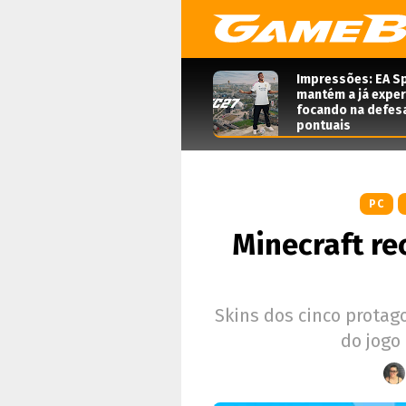
Impressões: EA Sp
mantém a já expe
focando na defes
pontuais
PC
Minecraft r
Skins dos cinco protag
do jogo