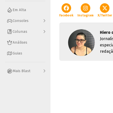
Em Alta
Facebook
Instagram
X/Twitter
Consoles
Colunas
Hiero 
Jornal
Análises
especi
redaçã
Guias
Mais Blast