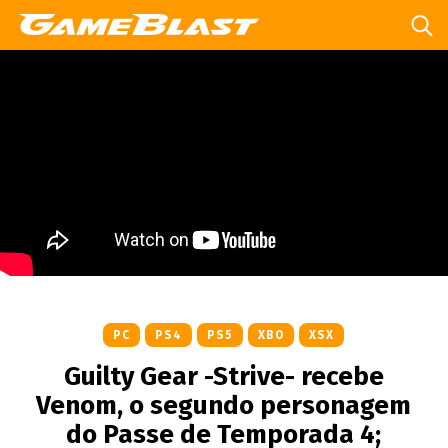
PC
PS4
PS5
XBO
XSX
Guilty Gear -Strive- recebe
Venom, o segundo personagem
do Passe de Temporada 4;