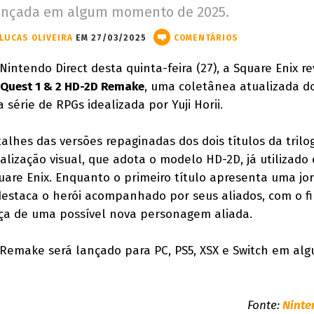
ançada em algum momento de 2025.
LUCAS OLIVEIRA
EM 27/03/2025
COMENTÁRIOS
intendo Direct desta quinta-feira (27), a Square Enix r
Quest 1 & 2 HD-2D Remake
, uma coletânea atualizada do
 série de RPGs idealizada por Yuji Horii.
lhes das versões repaginadas dos dois títulos da trilo
alização visual, que adota o modelo HD-2D, já utilizado
quare Enix. Enquanto o primeiro título apresenta uma jo
 destaca o herói acompanhado por seus aliados, com o f
nça de uma possível nova personagem aliada.
Remake será lançado para PC, PS5, XSX e Switch em al
Fonte:
Ninte