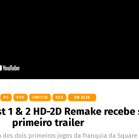
PC
PS5
SWITCH
XSX
EM ALTA
t 1 & 2 HD-2D Remake recebe 
primeiro trailer
a dos dois primeiros jogos da franquia da Square