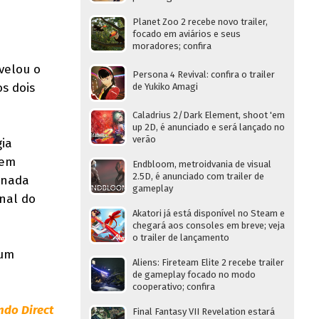
Planet Zoo 2 recebe novo trailer,
focado em aviários e seus
moradores; confira
evelou o
Persona 4 Revival: confira o trailer
s dois
de Yukiko Amagi
Caladrius 2/Dark Element, shoot 'em
up 2D, é anunciado e será lançado no
verão
gia
 em
Endbloom, metroidvania de visual
2.5D, é anunciado com trailer de
rnada
gameplay
inal do
Akatori já está disponível no Steam e
chegará aos consoles em breve; veja
o trailer de lançamento
gum
Aliens: Fireteam Elite 2 recebe trailer
de gameplay focado no modo
cooperativo; confira
ndo Direct
Final Fantasy VII Revelation estará