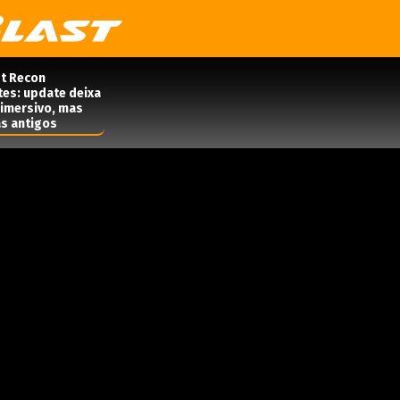
t Recon
tes: update deixa
 imersivo, mas
s antigos