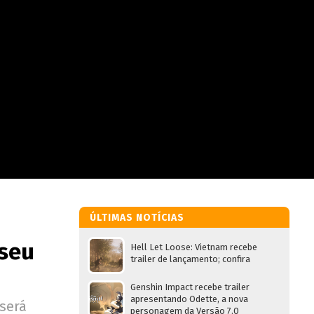
ÚLTIMAS NOTÍCIAS
seu
Hell Let Loose: Vietnam recebe
trailer de lançamento; confira
Genshin Impact recebe trailer
apresentando Odette, a nova
 será
personagem da Versão 7.0