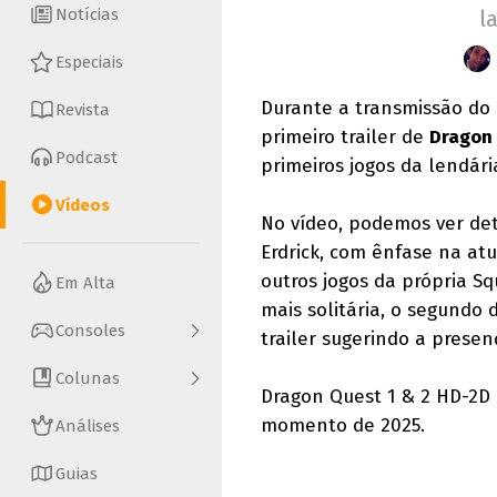
Notícias
l
Especiais
Durante a transmissão do N
Revista
primeiro trailer de
Dragon 
Podcast
primeiros jogos da lendária
Vídeos
No vídeo, podemos ver deta
Erdrick, com ênfase na atu
outros jogos da própria S
Em Alta
mais solitária, o segundo
Consoles
trailer sugerindo a prese
Colunas
Dragon Quest 1 & 2 HD-2D 
momento de 2025.
Análises
Guias