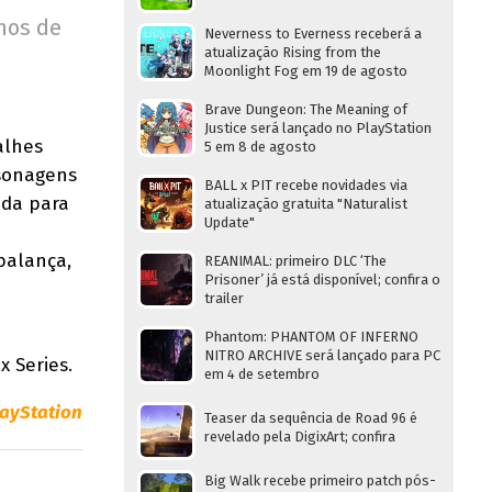
mos de
Neverness to Everness receberá a
atualização Rising from the
Moonlight Fog em 19 de agosto
Brave Dungeon: The Meaning of
Justice será lançado no PlayStation
alhes
5 em 8 de agosto
rsonagens
BALL x PIT recebe novidades via
ada para
atualização gratuita "Naturalist
Update"
balança,
REANIMAL: primeiro DLC ‘The
Prisoner’ já está disponível; confira o
trailer
Phantom: PHANTOM OF INFERNO
NITRO ARCHIVE será lançado para PC
x Series.
em 4 de setembro
layStation
Teaser da sequência de Road 96 é
revelado pela DigixArt; confira
Big Walk recebe primeiro patch pós-