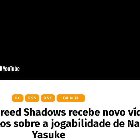
PC
PS5
XSX
EM ALTA
Creed Shadows recebe novo ví
os sobre a jogabilidade de Na
Yasuke