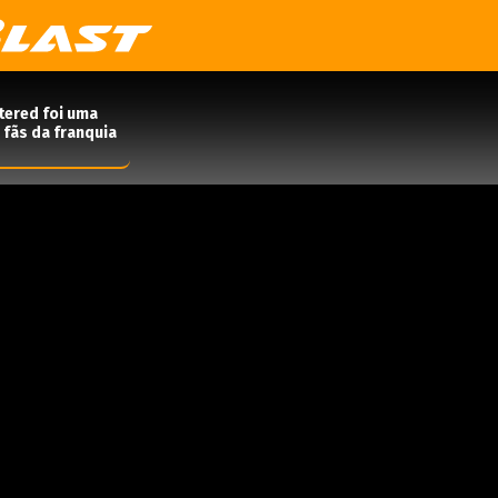
tered foi uma
 fãs da franquia