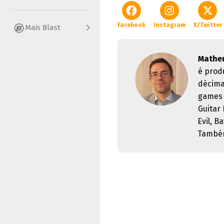
Facebook
Instagram
X/Twitter
Mais Blast
Matheu
é prod
décima
games 
Guitar
Evil, B
Também