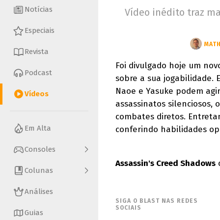
Notícias
Vídeo inédito traz m
Especiais
Revista
Foi divulgado hoje um nov
Podcast
sobre a sua jogabilidade.
Naoe e Yasuke podem agir 
Vídeos
assassinatos silenciosos,
combates diretos. Entretan
Em Alta
conferindo habilidades op
Consoles
Assassin's Creed Shadows
c
Colunas
Análises
SIGA O BLAST NAS REDES
SOCIAIS
Guias