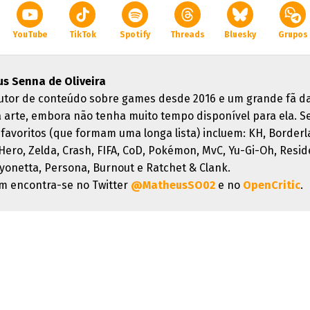
YouTube
TikTok
Spotify
Threads
Bluesky
Grupos
s Senna de Oliveira
utor de conteúdo sobre games desde 2016 e um grande fã d
 arte, embora não tenha muito tempo disponível para ela. S
favoritos (que formam uma longa lista) incluem: KH, Borderl
 Hero, Zelda, Crash, FIFA, CoD, Pokémon, MvC, Yu-Gi-Oh, Resid
ayonetta, Persona, Burnout e Ratchet & Clank.
 encontra-se no Twitter
@MatheusSO02
e no
OpenCritic
.