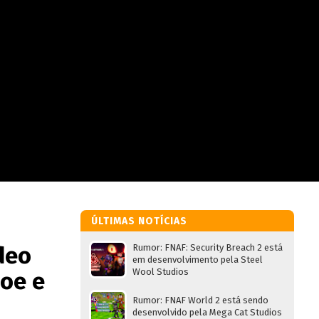
ÚLTIMAS NOTÍCIAS
deo
Rumor: FNAF: Security Breach 2 está
em desenvolvimento pela Steel
Wool Studios
oe e
Rumor: FNAF World 2 está sendo
desenvolvido pela Mega Cat Studios