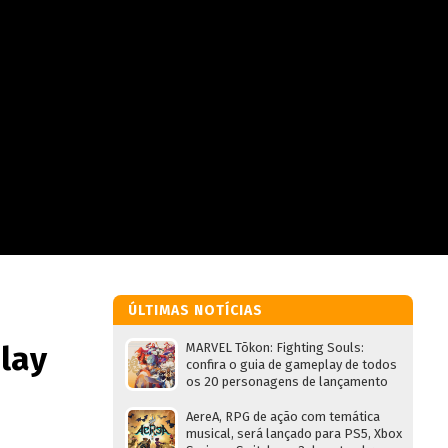
ÚLTIMAS NOTÍCIAS
play
MARVEL Tōkon: Fighting Souls:
confira o guia de gameplay de todos
os 20 personagens de lançamento
AereA, RPG de ação com temática
musical, será lançado para PS5, Xbox