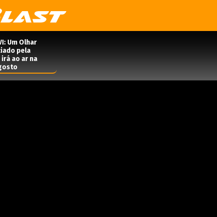
VI: Um Olhar
iado pela
irá ao ar na
agosto