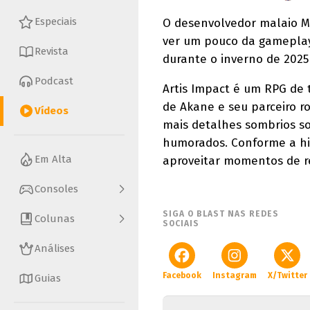
Especiais
O desenvolvedor malaio M
ver um pouco da gameplay
Revista
durante o inverno de 2025
Podcast
Artis Impact é um RPG de 
de Akane e seu parceiro r
Vídeos
mais detalhes sombrios s
humorados. Conforme a his
Em Alta
aproveitar momentos de 
Consoles
SIGA O BLAST NAS REDES
Colunas
SOCIAIS
Análises
Facebook
Instagram
X/Twitter
Guias