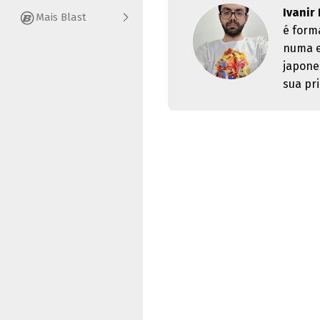
Ivanir
Mais Blast
é form
numa e
japone
sua pri