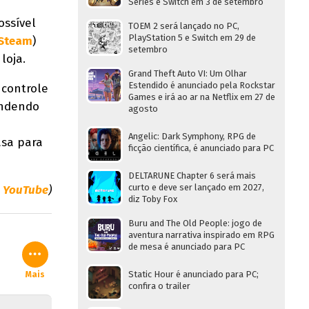
Series e Switch em 3 de setembro
ossível
TOEM 2 será lançado no PC,
PlayStation 5 e Switch em 29 de
Steam
)
setembro
loja.
Grand Theft Auto VI: Um Olhar
Estendido é anunciado pela Rockstar
 controle
Games e irá ao ar na Netflix em 27 de
endendo
agosto
Angelic: Dark Symphony, RPG de
asa para
ficção científica, é anunciado para PC
DELTARUNE Chapter 6 será mais
curto e deve ser lançado em 2027,
,
YouTube
)
diz Toby Fox
Buru and The Old People: jogo de
aventura narrativa inspirado em RPG
de mesa é anunciado para PC
Static Hour é anunciado para PC;
Mais
confira o trailer