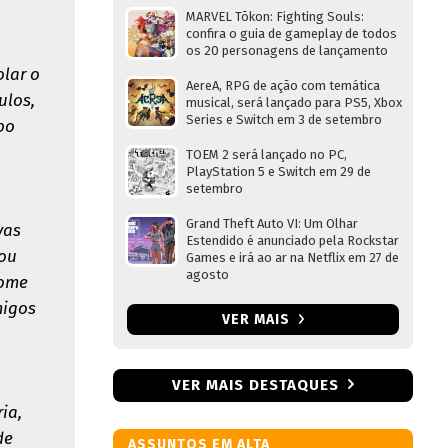
MARVEL Tōkon: Fighting Souls:
confira o guia de gameplay de todos
os 20 personagens de lançamento
olar o
AereA, RPG de ação com temática
ulos,
musical, será lançado para PS5, Xbox
Series e Switch em 3 de setembro
bo
TOEM 2 será lançado no PC,
PlayStation 5 e Switch em 29 de
setembro
Grand Theft Auto VI: Um Olhar
vas
Estendido é anunciado pela Rockstar
tou
Games e irá ao ar na Netflix em 27 de
agosto
tome
migos
VER MAIS
VER MAIS DESTAQUES
ia,
de
ASSUNTOS EM ALTA