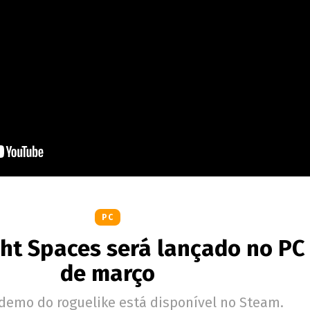
PC
ght Spaces será lançado no PC
de março
emo do roguelike está disponível no Steam.