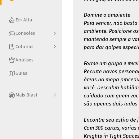
Domine o ambiente
Em Alta
Para vencer, não basta
ambiente. Posicione os
Consoles
mantendo sempre a van
Colunas
para dar golpes especi
Análises
Forme um grupo e reve
Recrute novos persona
Guias
áreas no mapa procedur
você. Descubra habilid
Mais Blast
cuidado com quem você 
são apenas dois lado
Encontre seu estilo de 
Com 300 cartas, várias
Knights in Tight Space