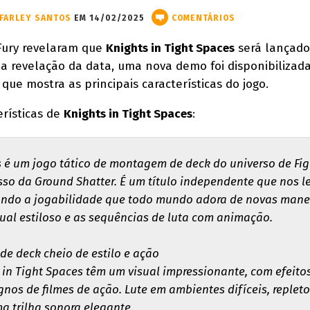
FARLEY SANTOS
EM 14/02/2025
COMENTÁRIOS
Fury revelaram que
Knights in Tight Spaces
será lançado
a revelação da data, uma nova demo foi disponibilizad
 que mostra as principais características do jogo.
erísticas de
Knights in Tight Spaces
:
s é um jogo tático de montagem de deck do universo de Fig
esso da Ground Shatter. É um título independente que nos l
tando a jogabilidade que todo mundo adora de novas manei
al estiloso e as sequências de luta com animação.
e deck cheio de estilo e ação
 in Tight Spaces têm um visual impressionante, com efeito
nos de filmes de ação. Lute em ambientes difíceis, replet
a trilha sonora elegante.