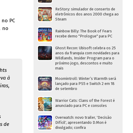
ReStory: simulador de conserto de
eletrônicos dos anos 2000 chega ao
Steam
 no PC
a no
Rainbow Billy: The Book of Fears
recebe demo "Prologue" para PC
Ghost Recon: Ubisoft celebra os 25
anos da franquia com novidades para
Wildlands, Insider Program para o
próximo jogo, descontos e muito
mais
hts
eva à
Moomintroll: Winter’s Warmth será
lançado para PS5 e Switch 2 em 18
ras,
de setembro
Warrior Cats: Clans of the Forest é
anunciado para PC e consoles
s
Overwatch: novo trailer, 'Decisão
Difícil', apresentando D.Mon é
os de
divulgado; confira