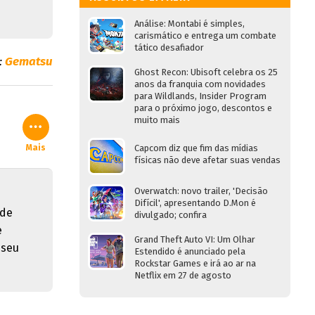
Análise: Montabi é simples,
carismático e entrega um combate
tático desafiador
:
Gematsu
Ghost Recon: Ubisoft celebra os 25
anos da franquia com novidades
para Wildlands, Insider Program
para o próximo jogo, descontos e
muito mais
Mais
Capcom diz que fim das mídias
físicas não deve afetar suas vendas
Overwatch: novo trailer, 'Decisão
Difícil', apresentando D.Mon é
 de
divulgado; confira
e
Grand Theft Auto VI: Um Olhar
 seu
Estendido é anunciado pela
Rockstar Games e irá ao ar na
Netflix em 27 de agosto