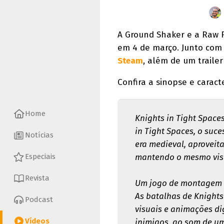
A Ground Shaker e a Raw 
em 4 de março. Junto com 
Steam
, além de um trailer
Confira a sinopse e caract
Home
Knights in Tight Space
in Tight Spaces, o suc
Notícias
era medieval, aprovei
mantendo o mesmo visu
Especiais
Revista
Um jogo de montagem d
As batalhas de Knights
Podcast
visuais e animações dig
Vídeos
inimigos, ao som de um