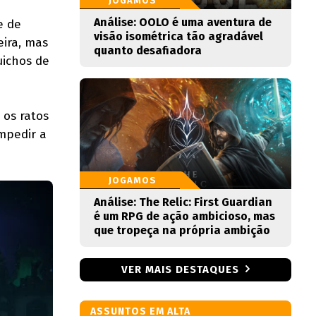
JOGAMOS
Análise: OOLO é uma aventura de
e de
visão isométrica tão agradável
eira, mas
quanto desafiadora
uichos de
 os ratos
impedir a
JOGAMOS
Análise: The Relic: First Guardian
é um RPG de ação ambicioso, mas
que tropeça na própria ambição
VER MAIS DESTAQUES
ASSUNTOS EM ALTA