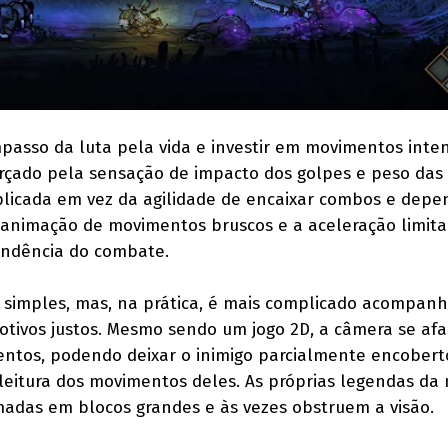
mpasso da luta pela vida e investir em movimentos inten
rçado pela sensação de impacto dos golpes e peso das 
plicada em vez da agilidade de encaixar combos e depe
de animação de movimentos bruscos e a aceleração limit
endência do combate.
a simples, mas, na prática, é mais complicado acompanh
ivos justos. Mesmo sendo um jogo 2D, a câmera se afa
tos, podendo deixar o inimigo parcialmente encobert
leitura dos movimentos deles. As próprias legendas da 
adas em blocos grandes e às vezes obstruem a visão.