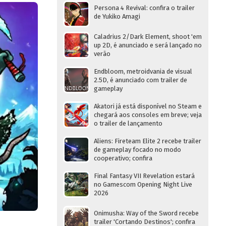
Persona 4 Revival: confira o trailer
de Yukiko Amagi
Caladrius 2/Dark Element, shoot 'em
up 2D, é anunciado e será lançado no
verão
Endbloom, metroidvania de visual
2.5D, é anunciado com trailer de
gameplay
Akatori já está disponível no Steam e
chegará aos consoles em breve; veja
o trailer de lançamento
Aliens: Fireteam Elite 2 recebe trailer
de gameplay focado no modo
cooperativo; confira
Final Fantasy VII Revelation estará
no Gamescom Opening Night Live
2026
Onimusha: Way of the Sword recebe
trailer 'Cortando Destinos'; confira