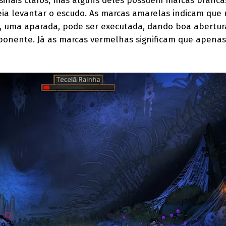
sinais claros, mas alguns deles possuem marcas branca
eia levantar o escudo. As marcas amarelas indicam que
 é, uma aparada, pode ser executada, dando boa abertur
ponente. Já as marcas vermelhas significam que apenas