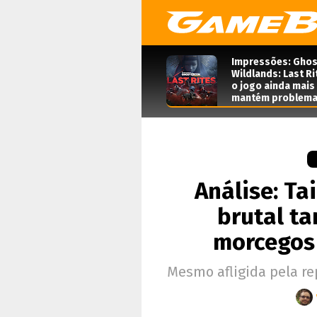
Impressões: Ghos
Wildlands: Last Ri
o jogo ainda mais
mantém problema
Análise: Tai
brutal ta
morcegos 
Mesmo afligida pela re