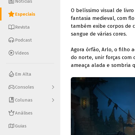
Notícias
O belíssimo visual de livr
Especiais
fantasia medieval, com flo
também exibe corpos de cr
Revista
sangue de várias cores.
Podcast
Agora órfão, Arlo, o filho
Vídeos
do norte, unir forças com 
ameaça alada e sombria q
Em Alta
Consoles
Colunas
Análises
Guias