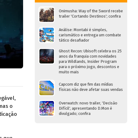
Onimusha: Way of the Sword recebe
trailer 'Cortando Destinos'; confira
Análise: Montabi é simples,
carismático e entrega um combate
tático desafiador
Ghost Recon: Ubisoft celebra os 25
anos da franquia com novidades
para Wildlands, Insider Program
para o próximo jogo, descontos e
muito mais
Capcom diz que fim das mídias
físicas não deve afetar suas vendas
egável,
Overwatch: novo trailer, 'Decisão
mas o
Difícil', apresentando D.Mon é
dicação
divulgado; confira