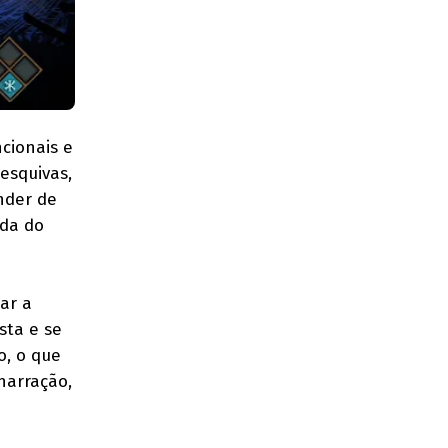
cionais e
esquivas,
nder de
ada do
ar a
sta e se
o, o que
narração,