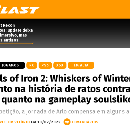
t Recon
tes: update deixa
 imersivo, mas
s antigos
JOGAMOS
PC
PS5
XSX
EM ALTA
ls of Iron 2: Whiskers of Winte
nto na história de ratos contr
quanto na gameplay soulslik
petição, a jornada de Arlo compensa em alguns a
VICTOR VITÓRIO
EM 10/02/2025
COMENTÁRIOS