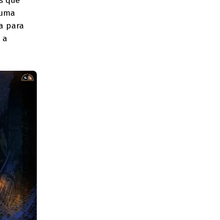
s que
 uma
a para
 a