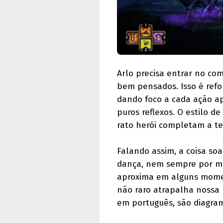
Arlo precisa entrar no co
bem pensados. Isso é refo
dando foco a cada ação a
puros reflexos. O estilo 
rato herói completam a t
Falando assim, a coisa so
dança, nem sempre por mot
aproxima em alguns momen
não raro atrapalha nossa 
em português, são diagram