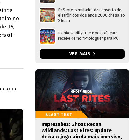
e
ainda
ReStory: simulador de conserto de
eletrônicos dos anos 2000 chega ao
teiro no
Steam
de TV,
Rainbow Billy: The Book of Fears
ers of
recebe demo "Prologue" para PC
VER MAIS
o com o
BLAST TEST
Impressões: Ghost Recon
Wildlands: Last Rites: update
deixa o jogo ainda mais imersivo,