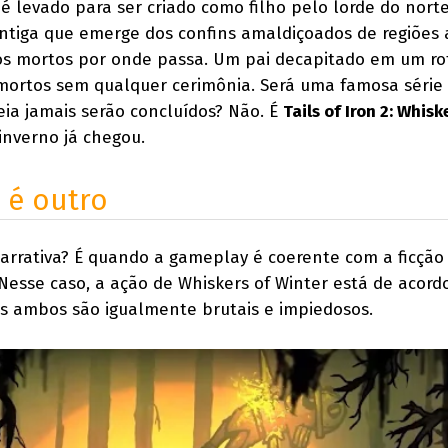
é levado para ser criado como filho pelo lorde do nort
tiga que emerge dos confins amaldiçoados de regiões 
os mortos por onde passa. Um pai decapitado em um ro
ortos sem qualquer cerimônia. Será uma famosa série 
eia jamais serão concluídos? Não. É
Tails of Iron 2: Whisk
 inverno já chegou.
 é outro
arrativa? É quando a gameplay é coerente com a ficção
esse caso, a ação de Whiskers of Winter está de acord
s ambos são igualmente brutais e impiedosos.