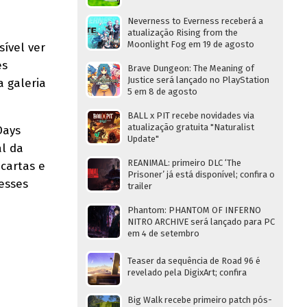
Neverness to Everness receberá a
atualização Rising from the
Moonlight Fog em 19 de agosto
sível ver
es
Brave Dungeon: The Meaning of
Justice será lançado no PlayStation
a galeria
5 em 8 de agosto
BALL x PIT recebe novidades via
atualização gratuita "Naturalist
Days
Update"
al da
REANIMAL: primeiro DLC ‘The
 cartas e
Prisoner’ já está disponível; confira o
esses
trailer
Phantom: PHANTOM OF INFERNO
NITRO ARCHIVE será lançado para PC
em 4 de setembro
Teaser da sequência de Road 96 é
revelado pela DigixArt; confira
Big Walk recebe primeiro patch pós-