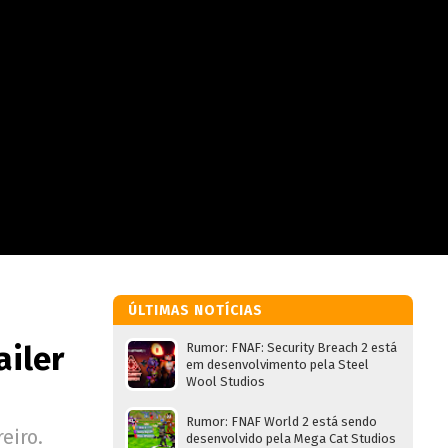
ÚLTIMAS NOTÍCIAS
ailer
Rumor: FNAF: Security Breach 2 está
em desenvolvimento pela Steel
Wool Studios
Rumor: FNAF World 2 está sendo
eiro.
desenvolvido pela Mega Cat Studios