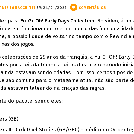
ANIR IGNACCHITTI
EM 24/01/2025
COMENTÁRIOS
ler para
Yu-Gi-Oh! Early Days Collection
. No vídeo, é pos
etânea em funcionamento e um pouco das funcionalidad
ne, a possibilidade de voltar no tempo com o Rewind e 
xas dos jogos.
celebrações de 25 anos da franquia, a Yu-Gi-Oh! Early 
tulos portáteis da franquia feitos durante o período inici
ainda estavam sendo criadas. Com isso, certos tipos de
ue são comuns para o metagame atual não são parte d
inda estavam tateando na criação das regras.
rte do pacote, sendo eles:
rs (GB);
rs II: Dark Duel Stories (GB/GBC) - inédito no Ocidente;