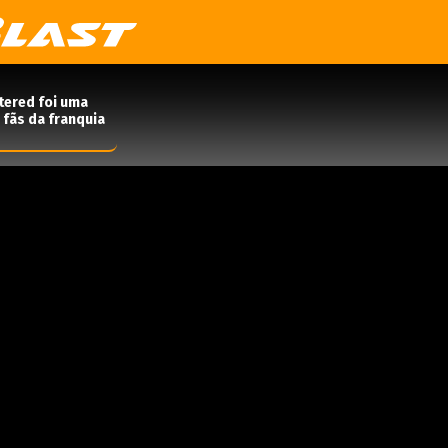
tered foi uma
 fãs da franquia