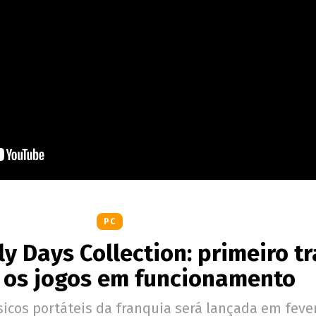
PC
ly Days Collection: primeiro tr
 os jogos em funcionamento
icos portáteis da franquia será lançada em fever