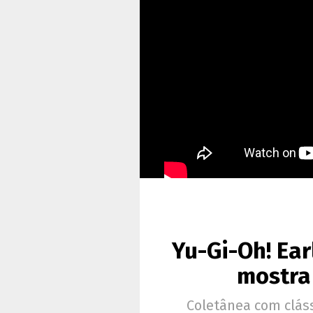
Yu-Gi-Oh! Ear
mostra
Coletânea com cláss