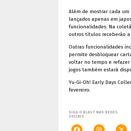
Além de mostrar cada um d
lançados apenas em japonê
funcionalidades. Na colet
outros títulos receberão
Outras funcionalidades in
permite desbloquear carta
voltar no tempo e refazer
jogos também estará dispo
Yu-Gi-Oh! Early Days Colle
fevereiro.
SIGA O BLAST NAS REDES
SOCIAIS