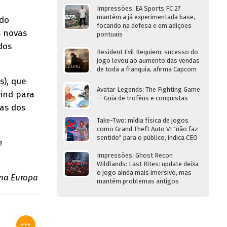
Impressões: EA Sports FC 27
mantém a já experimentada base,
ido
focando na defesa e em adições
s novas
pontuais
dos
Resident Evil Requiem: sucesso do
jogo levou ao aumento das vendas
de toda a franquia, afirma Capcom
s), que
Avatar Legends: The Fighting Game
wind para
— Guia de troféus e conquistas
xas dos
Take-Two: mídia física de jogos
como Grand Theft Auto VI "não faz
sentido" para o público, indica CEO
e
Impressões: Ghost Recon
Wildlands: Last Rites: update deixa
o jogo ainda mais imersivo, mas
na Europa
mantém problemas antigos