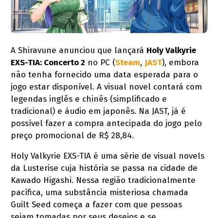
A Shiravune anunciou que lançará
Holy Valkyrie
EXS-TIA: Concerto 2
no PC (
Steam
,
JAST
), embora
não tenha fornecido uma data esperada para o
jogo estar disponível. A visual novel contará com
legendas inglês e chinês (simplificado e
tradicional) e áudio em japonês. Na JAST, já é
possível fazer a compra antecipada do jogo pelo
preço promocional de R$ 28,84.
Holy Valkyrie EXS-TIA é uma série de visual novels
da Lusterise cuja história se passa na cidade de
Kawado Higashi. Nessa região tradicionalmente
pacífica, uma substância misteriosa chamada
Guilt Seed começa a fazer com que pessoas
sejam tomadas por seus desejos e se