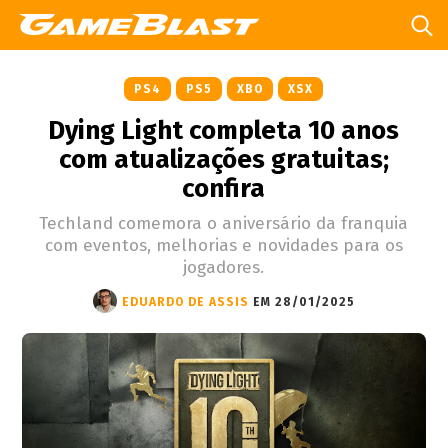
PS4
PS5
XBO
XSX
Dying Light completa 10 anos
com atualizações gratuitas;
confira
Techland comemora o aniversário da franquia
com eventos, melhorias e novidades para os
jogadores.
EDUARDO DE ASSIS
EM 28/01/2025