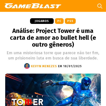
JOGAMOS
PC
PS5
Análise: Project Tower é uma
carta de amor ao bullet hell (e
outro gêneros)
Em uma misteriosa torre que parece não ter fim,
um prisioneiro luta em busca de sua liberdade.
KEVYN MENEZES
EM 18/01/2025