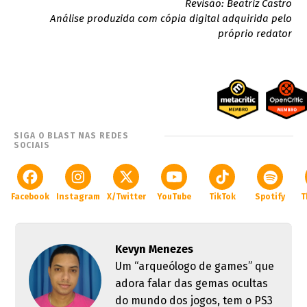
Revisão: Beatriz Castro
Análise produzida com cópia digital adquirida pelo
próprio redator
SIGA O BLAST NAS REDES
SOCIAIS
Facebook
Instagram
X/Twitter
YouTube
TikTok
Spotify
T
Kevyn Menezes
Um “arqueólogo de games” que
adora falar das gemas ocultas
do mundo dos jogos, tem o PS3