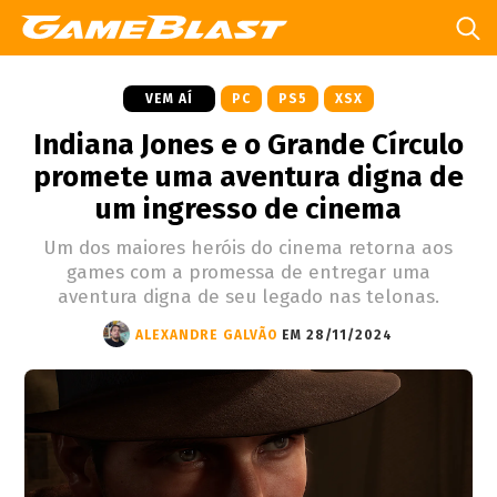
VEM AÍ
PC
PS5
XSX
Indiana Jones e o Grande Círculo
promete uma aventura digna de
um ingresso de cinema
Um dos maiores heróis do cinema retorna aos
games com a promessa de entregar uma
aventura digna de seu legado nas telonas.
ALEXANDRE GALVÃO
EM 28/11/2024