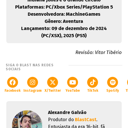
Plataformas: PC/Xbox Series/PlayStation 5
Desenvolvedora: MachineGames
Gênero: Aventura
Lançamento: 09 de dezembro de 2024
(PC/XSX), 2025 (PS5)
Revisão: Vitor Tibério
SIGA O BLAST NAS REDES
SOCIAIS
Facebook
Instagram
X/Twitter
YouTube
TikTok
Spotify
T
Alexandre Galvão
Produtor do
BlastCast
.
Entusiasta da era 16-bit, fã