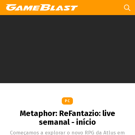
PC
Metaphor: ReFantazio: live
semanal - início
Começamos a explorar o novo RPG da Atlus em