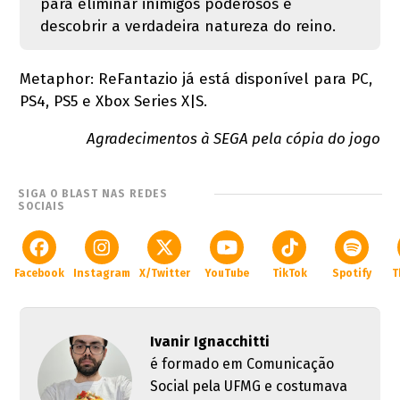
para eliminar inimigos poderosos e
descobrir a verdadeira natureza do reino.
Metaphor: ReFantazio já está disponível para PC,
PS4, PS5 e Xbox Series X|S.
Agradecimentos à SEGA pela cópia do jogo
SIGA O BLAST NAS REDES
SOCIAIS
Facebook
Instagram
X/Twitter
YouTube
TikTok
Spotify
T
Ivanir Ignacchitti
é formado em Comunicação
Social pela UFMG e costumava