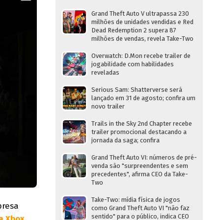
Grand Theft Auto V ultrapassa 230
milhões de unidades vendidas e Red
Dead Redemption 2 supera 87
milhões de vendas, revela Take-Two
Overwatch: D.Mon recebe trailer de
jogabilidade com habilidades
reveladas
Serious Sam: Shatterverse será
lançado em 31 de agosto; confira um
novo trailer
Trails in the Sky 2nd Chapter recebe
trailer promocional destacando a
jornada da saga; confira
Grand Theft Auto VI: números de pré-
venda são "surpreendentes e sem
precedentes", afirma CEO da Take-
Two
Take-Two: mídia física de jogos
presa
como Grand Theft Auto VI "não faz
sentido" para o público, indica CEO
ja Xbox