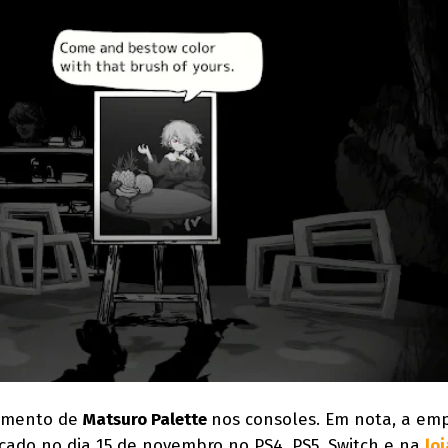
amento de
Matsuro Palette
nos consoles. Em nota, a em
nçado no dia 15 de novembro no PS4, PS5, Switch e na
lo