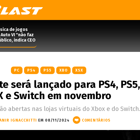
ísica de jogos
Auto VI "não faz
blico, indica CEO
PC
PS4
PS5
XBO
XSX
te será lançado para PS4, PS5,
X e Switch em novembro
o abertas nas lojas virtuais do Xbox e do Switch
ANIR IGNACCHITTI
EM 08/11/2024
COMENTÁRIOS