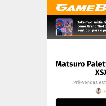
Take-Two: mídia f
como Grand Theft 
sentido" para o pú
Matsuro Palet
XS
Pré-vendas estã
IV