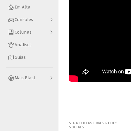
Em Alta
Consoles
Colunas
Análises
Guias
Mais Blast
SIGA O BLAST NAS REDES
SOCIAIS