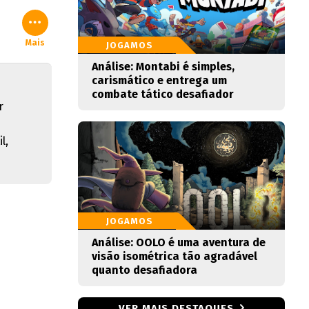
Mais
JOGAMOS
Análise: Montabi é simples,
carismático e entrega um
combate tático desafiador
r
l,
JOGAMOS
Análise: OOLO é uma aventura de
visão isométrica tão agradável
quanto desafiadora
VER MAIS DESTAQUES