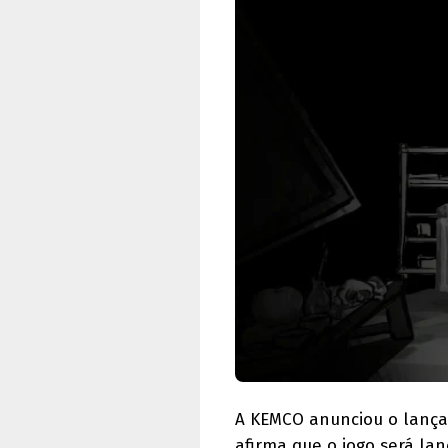
A KEMCO anunciou o lanç
afirma que o jogo será la