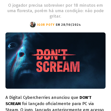
O jogador precisa sobreviver por 18 minutos em
uma floresta, porém há uma condição: não pode
gritar.
IGOR POTY
EM 28/10/2024
A Digital Cybercherries anunciou que
DON'T
SCREAM
foi lançado oficialmente para PC via
Steam. O jogo, lançado anteriormente em acesso