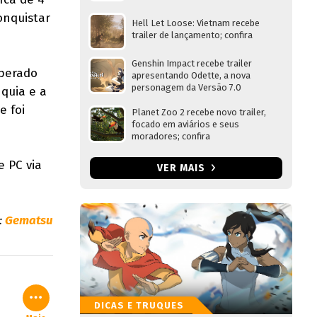
onquistar
Hell Let Loose: Vietnam recebe
trailer de lançamento; confira
Genshin Impact recebe trailer
uperado
apresentando Odette, a nova
personagem da Versão 7.0
quia e a
e foi
Planet Zoo 2 recebe novo trailer,
focado em aviários e seus
moradores; confira
e PC via
VER MAIS
:
Gematsu
DICAS E TRUQUES