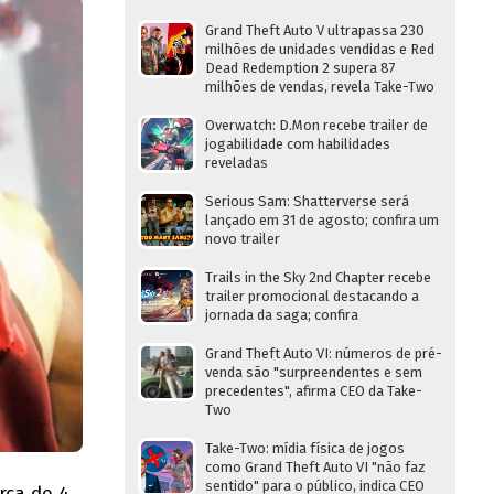
Grand Theft Auto V ultrapassa 230
milhões de unidades vendidas e Red
Dead Redemption 2 supera 87
milhões de vendas, revela Take-Two
Overwatch: D.Mon recebe trailer de
jogabilidade com habilidades
reveladas
Serious Sam: Shatterverse será
lançado em 31 de agosto; confira um
novo trailer
Trails in the Sky 2nd Chapter recebe
trailer promocional destacando a
jornada da saga; confira
Grand Theft Auto VI: números de pré-
venda são "surpreendentes e sem
precedentes", afirma CEO da Take-
Two
Take-Two: mídia física de jogos
como Grand Theft Auto VI "não faz
sentido" para o público, indica CEO
rca de 4