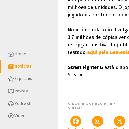
milhões de unidades. O jo
jogadores por todo o mun
No último relatório divulg
3,7 milhões de cópias ven
recepção positiva do públi
testado
aqui pelo GameBl
Home
Notícias
Street Fighter 6
está dispon
Steam.
Especiais
Revista
Podcast
SIGA O BLAST NAS REDES
SOCIAIS
Vídeos