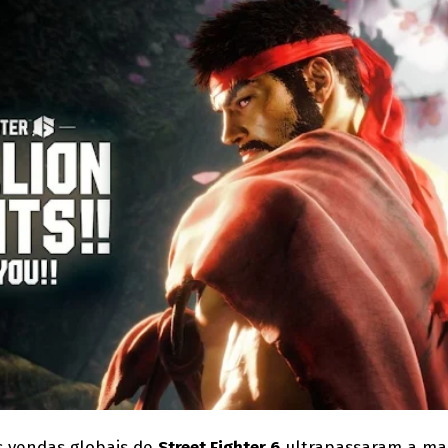
 vendas globais de
Street Fighter 6
ultrapassaram a ma