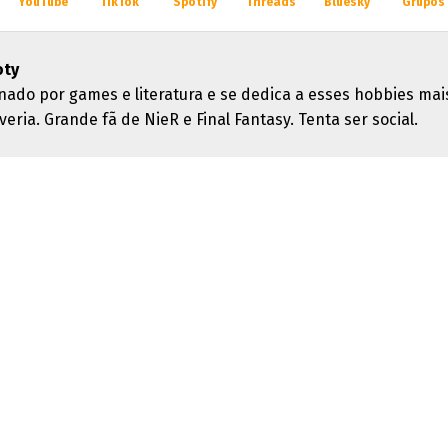
YouTube
TikTok
Spotify
Threads
Bluesky
Grupos
oty
nado por games e literatura e se dedica a esses hobbies mai
eria. Grande fã de NieR e Final Fantasy. Tenta ser social.