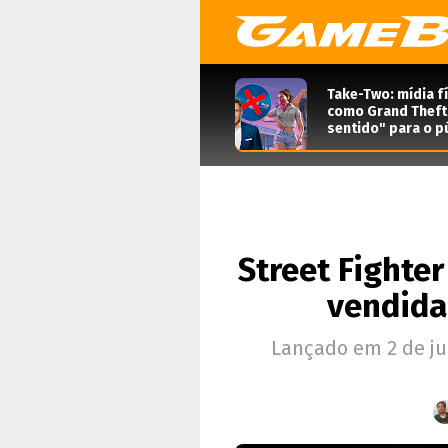
Take-Two: mídia f
como Grand Theft 
sentido" para o pú
Street Fighte
vendida
Lançado em 2 de ju