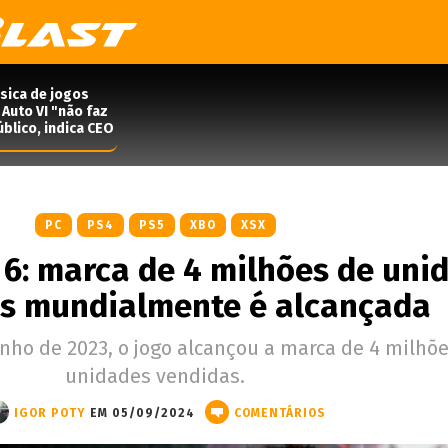
ísica de jogos
Auto VI "não faz
blico, indica CEO
PC
PS4
PS5
XBO
XSX
r 6: marca de 4 milhões de uni
s mundialmente é alcançada
nho de 2023, o jogo alcançou a marca de 4 milhõ
unidades vendidas.
IGOR POTY
EM 05/09/2024
COMENTÁRIOS