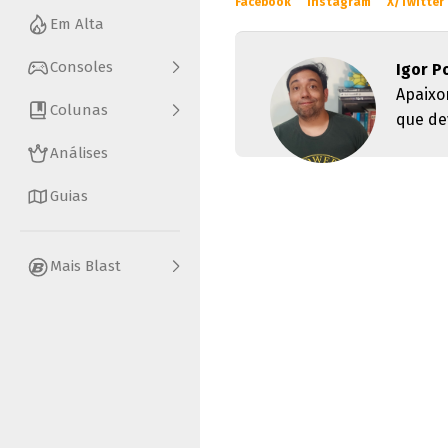
Facebook
Instagram
X/Twitter
Em Alta
Consoles
Igor P
Apaixo
Colunas
que dev
Análises
Guias
Mais Blast