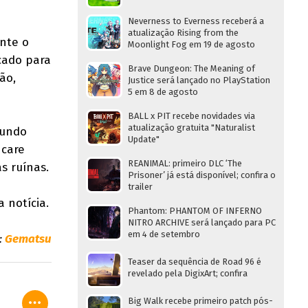
Neverness to Everness receberá a
atualização Rising from the
nte o
Moonlight Fog em 19 de agosto
cado para
Brave Dungeon: The Meaning of
ão,
Justice será lançado no PlayStation
5 em 8 de agosto
BALL x PIT recebe novidades via
atualização gratuita "Naturalist
mundo
Update"
ncare
REANIMAL: primeiro DLC ‘The
s ruínas.
Prisoner’ já está disponível; confira o
trailer
 notícia.
Phantom: PHANTOM OF INFERNO
NITRO ARCHIVE será lançado para PC
em 4 de setembro
:
Gematsu
Teaser da sequência de Road 96 é
revelado pela DigixArt; confira
Big Walk recebe primeiro patch pós-