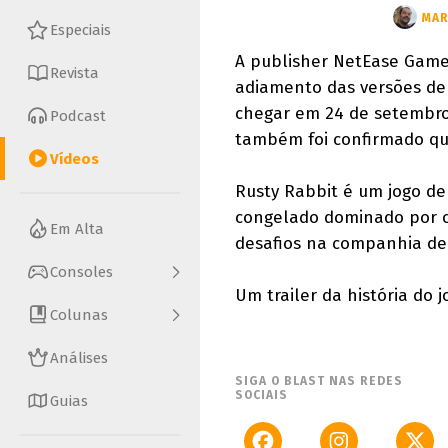
MAR
Especiais
A publisher NetEase Game
Revista
adiamento das versões de 
chegar em 24 de setembro,
Podcast
também foi confirmado qu
Vídeos
Rusty Rabbit é um jogo d
congelado dominado por c
Em Alta
desafios na companhia de 
Consoles
Um trailer da história do 
Colunas
Análises
SIGA O BLAST NAS REDES
SOCIAIS
Guias