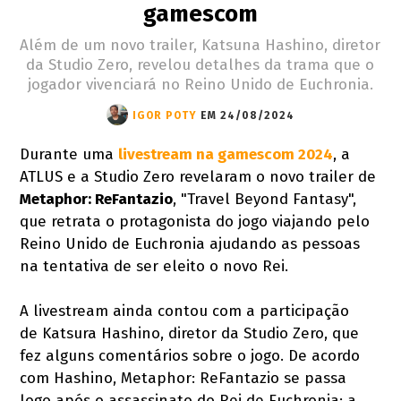
gamescom
Além de um novo trailer, Katsuna Hashino, diretor
da Studio Zero, revelou detalhes da trama que o
jogador vivenciará no Reino Unido de Euchronia.
IGOR POTY
EM 24/08/2024
Durante uma
livestream na gamescom 2024
, a
ATLUS e a Studio Zero revelaram o novo trailer de
Metaphor: ReFantazio
, "Travel Beyond Fantasy",
que retrata o protagonista do jogo viajando pelo
Reino Unido de Euchronia ajudando as pessoas
na tentativa de ser eleito o novo Rei.
A livestream ainda contou com a participação
de Katsura Hashino, diretor da Studio Zero, que
fez alguns comentários sobre o jogo. De acordo
com Hashino, Metaphor: ReFantazio se passa
logo após o assassinato do Rei de Euchronia; a