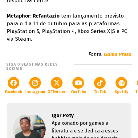
respectivamente.
Metaphor: ReFantazio
tem lançamento previsto
para o dia 11 de outubro para as plataformas
PlayStation 5, PlayStation 4, Xbox Series X|S e PC
via Steam.
Fonte:
Game Press
SIGA O BLAST NAS REDES
SOCIAIS
Facebook
Instagram
X/Twitter
YouTube
TikTok
Spotify
T
Igor Poty
Apaixonado por games e
literatura e se dedica a esses