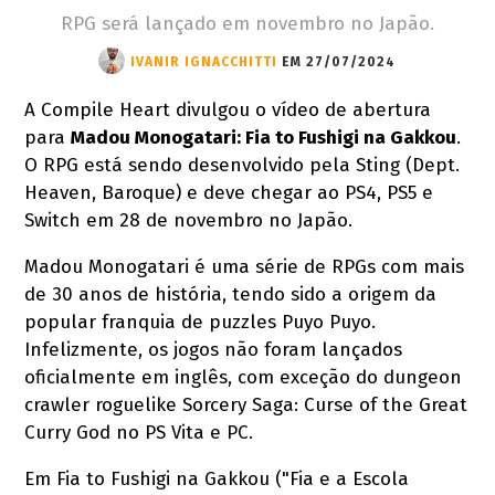
RPG será lançado em novembro no Japão.
IVANIR IGNACCHITTI
EM 27/07/2024
A Compile Heart divulgou o vídeo de abertura
para
Madou Monogatari: Fia to Fushigi na Gakkou
.
O RPG está sendo desenvolvido pela Sting (Dept.
Heaven, Baroque) e deve chegar ao PS4, PS5 e
Switch em 28 de novembro no Japão.
Madou Monogatari é uma série de RPGs com mais
de 30 anos de história, tendo sido a origem da
popular franquia de puzzles Puyo Puyo.
Infelizmente, os jogos não foram lançados
oficialmente em inglês, com exceção do dungeon
crawler roguelike Sorcery Saga: Curse of the Great
Curry God no PS Vita e PC.
Em Fia to Fushigi na Gakkou ("Fia e a Escola