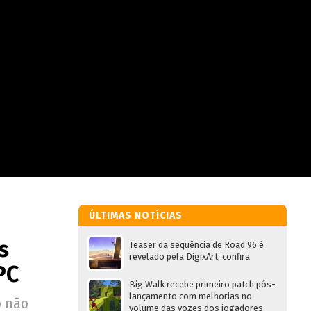
ÚLTIMAS NOTÍCIAS
s
Teaser da sequência de Road 96 é
revelado pela DigixArt; confira
PC
Big Walk recebe primeiro patch pós-
lançamento com melhorias no
o não
volume das vozes dos jogadores