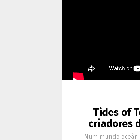
Tides of 
criadores 
Num mundo oceânic