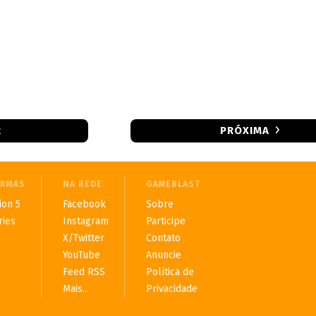
R
PRÓXIMA
ORMAS
NA REDE
GAMEBLAST
ion 5
Facebook
Sobre
ries
Instagram
Participe
X/Twitter
Contato
YouTube
Anuncie
Feed RSS
Política de
Mais...
Privacidade