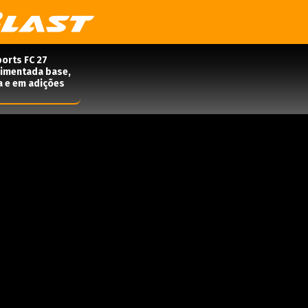
orts FC 27
rimentada base,
a e em adições