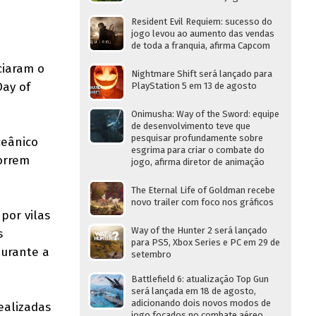
Resident Evil Requiem: sucesso do
jogo levou ao aumento das vendas
de toda a franquia, afirma Capcom
ciaram o
Nightmare Shift será lançado para
Day of
PlayStation 5 em 13 de agosto
Onimusha: Way of the Sword: equipe
de desenvolvimento teve que
pesquisar profundamente sobre
ceânico
esgrima para criar o combate do
orrem
jogo, afirma diretor de animação
The Eternal Life of Goldman recebe
novo trailer com foco nos gráficos
por vilas
Way of the Hunter 2 será lançado
s
para PS5, Xbox Series e PC em 29 de
urante a
setembro
Battlefield 6: atualização Top Gun
será lançada em 18 de agosto,
adicionando dois novos modos de
ealizadas
jogo focados no combate aéreo