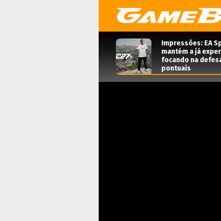
Impressões: EA Sp
mantém a já expe
focando na defes
pontuais