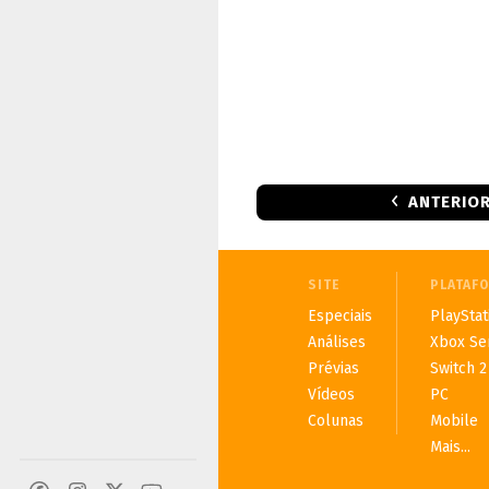
ANTERIO
SITE
PLATAF
Especiais
PlayStat
Análises
Xbox Se
Prévias
Switch 2
Vídeos
PC
Colunas
Mobile
Mais...