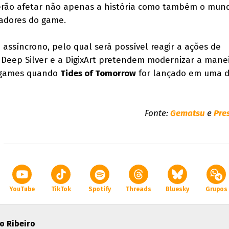
derão afetar não apenas a história como também o mun
gadores do game.
ssíncrono, pelo qual será possível reagir a ações de
 Deep Silver e a DigixArt pretendem modernizar a mane
eogames quando
Tides of Tomorrow
for lançado em uma 
Fonte:
Gematsu
e
Pre
YouTube
TikTok
Spotify
Threads
Bluesky
Grupos
o Ribeiro