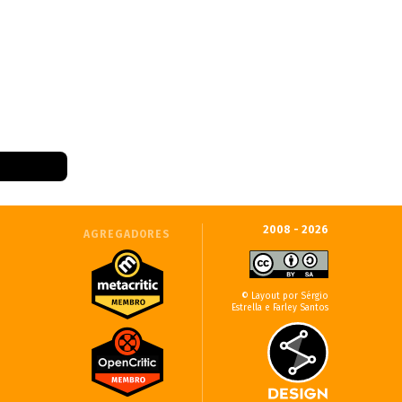
2008 - 2026
AGREGADORES
© Layout por Sérgio
Estrella e Farley Santos