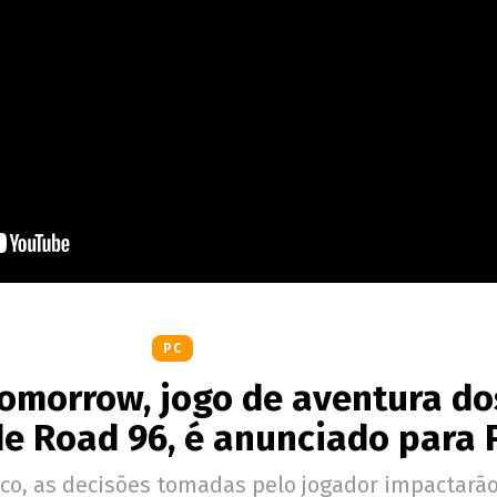
PC
Tomorrow, jogo de aventura do
de Road 96, é anunciado para 
o, as decisões tomadas pelo jogador impactarã