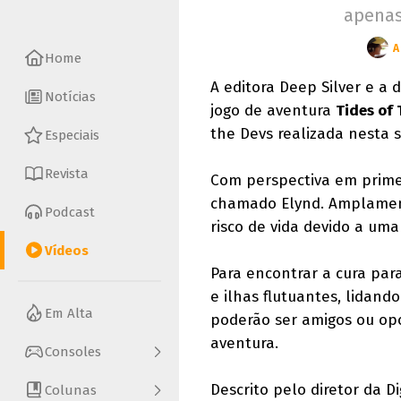
apenas
A
Home
A editora Deep Silver e a 
Notícias
jogo de aventura
Tides of
the Devs realizada nesta s
Especiais
Revista
Com perspectiva em prime
chamado Elynd. Amplament
Podcast
risco de vida devido a um
Vídeos
Para encontrar a cura par
e ilhas flutuantes, lidand
Em Alta
poderão ser amigos ou op
aventura.
Consoles
Descrito pelo diretor da D
Colunas