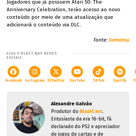
Jogadores que já possuem Atari 50: The
Anniversary Celebration, terão acesso ao novo
conteúdo por meio de uma atualização que
adicionará o conteúdo via DLC.
Fonte:
Gematsu
SIGA O BLAST NAS REDES
SOCIAIS
Facebook
Instagram
X/Twitter
YouTube
TikTok
Spotify
T
Alexandre Galvão
Produtor do
BlastCast
.
Entusiasta da era 16-bit, fã
declarado do PS2 e apreciador
de jogos de cartas e de