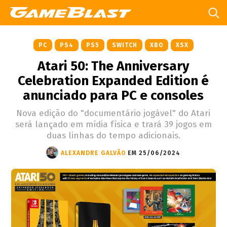
PC
PS4
PS5
SWITCH
XBO
XSX
Atari 50: The Anniversary
Celebration Expanded Edition é
anunciado para PC e consoles
Nova edição do "documentário jogável" do Atari
será lançado em mídia física e trará 39 jogos em
duas linhas do tempo adicionais.
ALEXANDRE GALVÃO
EM 25/06/2024