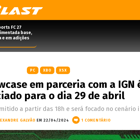
orts FC 27
rimentada base,
a e em adições
PC
XBO
XSX
wcase em parceria com a IGN 
iado para o dia 29 de abril
mitido a partir das 18h e será focado no cenário i
LEXANDRE GALVÃO
EM 22/04/2024
1 COMENTÁRIO