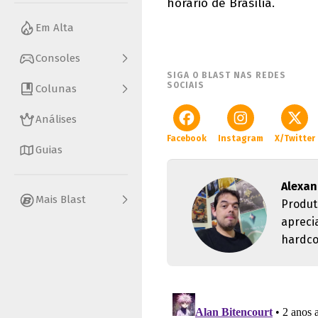
horário de Brasília.
Em Alta
Consoles
SIGA O BLAST NAS REDES
SOCIAIS
Colunas
Análises
Facebook
Instagram
X/Twitter
Guias
Alexan
Mais Blast
Produt
apreci
hardco