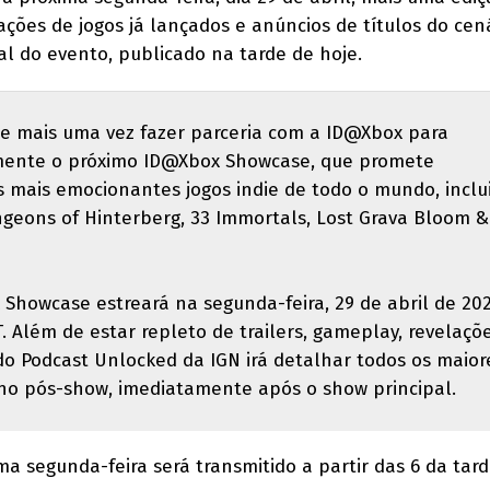
ações de jogos já lançados e anúncios de títulos do cená
al do evento, publicado na tarde de hoje.
de mais uma vez fazer parceria com a ID@Xbox para
mente o próximo ID@Xbox Showcase, que promete
 mais emocionantes jogos indie de todo o mundo, inclu
ngeons of Hinterberg, 33 Immortals, Lost Grava Bloom &
Showcase estreará na segunda-feira, 29 de abril de 202
. Além de estar repleto de trailers, gameplay, revelaçõ
do Podcast Unlocked da IGN irá detalhar todos os maior
o pós-show, imediatamente após o show principal.
a segunda-feira será transmitido a partir das 6 da tar