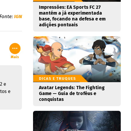
Impressões: EA Sports FC 27
mantém a já experimentada
Fonte:
IGN
base, focando na defesa e em
adições pontuais
Mais
DICAS E TRUQUES
2 e
Avatar Legends: The Fighting
tos e
Game — Guia de troféus e
conquistas