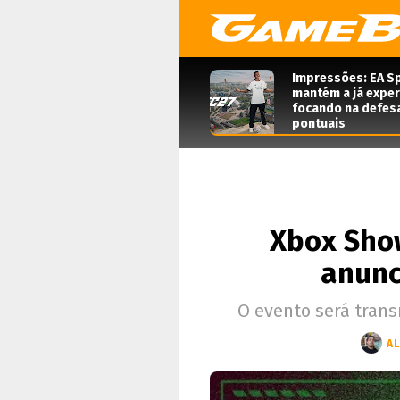
Impressões: EA Sp
mantém a já expe
focando na defes
pontuais
Xbox Sho
anunc
O evento será trans
A