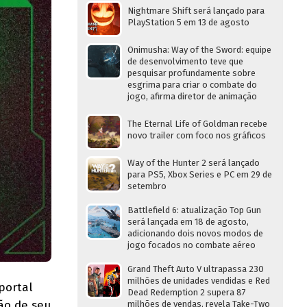
Nightmare Shift será lançado para
PlayStation 5 em 13 de agosto
Onimusha: Way of the Sword: equipe
de desenvolvimento teve que
pesquisar profundamente sobre
esgrima para criar o combate do
jogo, afirma diretor de animação
The Eternal Life of Goldman recebe
novo trailer com foco nos gráficos
Way of the Hunter 2 será lançado
para PS5, Xbox Series e PC em 29 de
setembro
Battlefield 6: atualização Top Gun
será lançada em 18 de agosto,
adicionando dois novos modos de
jogo focados no combate aéreo
Grand Theft Auto V ultrapassa 230
milhões de unidades vendidas e Red
portal
Dead Redemption 2 supera 87
ção de seu
milhões de vendas, revela Take-Two