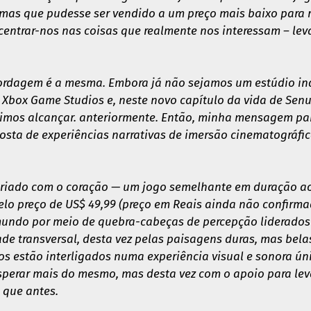
 mas que pudesse ser vendido a um preço mais baixo para r
oncentrar-nos nas coisas que realmente nos interessam – le
bordagem é a mesma. Embora já não sejamos um estúdio inde
 Xbox Game Studios e, neste novo capítulo da vida de Sen
imos alcançar. anteriormente. Então, minha mensagem par
 gosta de experiências narrativas de imersão cinematográf
 criado com o coração — um jogo semelhante em duração ao
lo preço de US$ 49,99 (preço em Reais ainda não confirma
undo por meio de quebra-cabeças de percepção liderados 
ade transversal, desta vez pelas paisagens duras, mas belas
 estão interligados numa experiência visual e sonora úni
esperar mais do mesmo, mas desta vez com o apoio para le
 que antes.