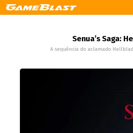
Senua’s Saga: He
A sequência do aclamado Hellblad