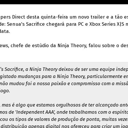
pers Direct desta quinta-feira um novo trailer e a tão
e: Senua's Sacrifice chegará para PC e Xbox Series X|S 
data.
ws, chefe de estúdio da Ninja Theory, falou sobre o des
s Sacrifice, a Ninja Theory deixou de ser uma equipe ind
egistado mudanças para a Ninja Theory, particularmente e
não mudou foi a nossa paixão e compromisso com a missão
jogo.
 mas é algo que estamos orgulhosos de ter alcançado ante
 de 'Independent AAA', onde trabalhamos com o espírito 
ou os tipos de valores de produção de ponta, muitas veze
distribuição apenas digital nos ofereceu para criar um j