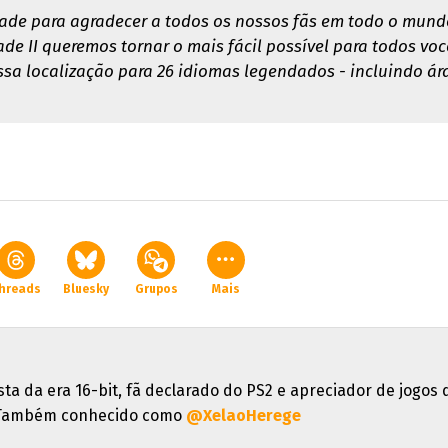
dade para agradecer a todos os nossos fãs em todo o mundo
de II queremos tornar o mais fácil possível para todos vo
a localização para 26 idiomas legendados - incluindo árab
hreads
Bluesky
Grupos
Mais
sta da era 16-bit, fã declarado do PS2 e apreciador de jogos 
. Também conhecido como
@XelaoHerege