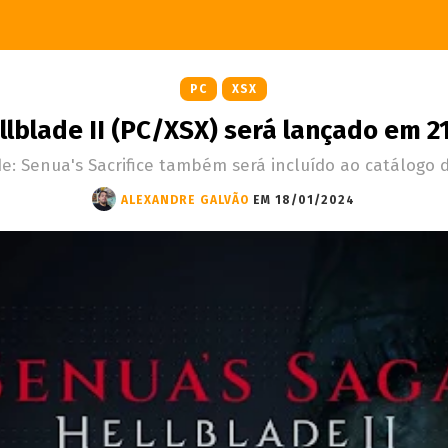
PC
XSX
llblade II (PC/XSX) será lançado em 2
e: Senua's Sacrifice também será incluído ao catálogo
ALEXANDRE GALVÃO
EM 18/01/2024