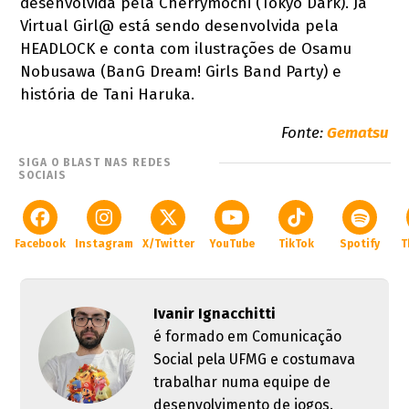
desenvolvida pela Cherrymochi (Tokyo Dark). Já
Virtual Girl@ está sendo desenvolvida pela
HEADLOCK e conta com ilustrações de Osamu
Nobusawa (BanG Dream! Girls Band Party) e
história de Tani Haruka.
Fonte:
Gematsu
SIGA O BLAST NAS REDES
SOCIAIS
Facebook
Instagram
X/Twitter
YouTube
TikTok
Spotify
T
Ivanir Ignacchitti
é formado em Comunicação
Social pela UFMG e costumava
trabalhar numa equipe de
desenvolvimento de jogos.