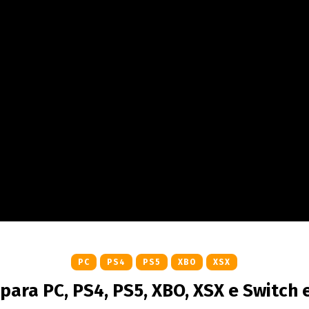
PC
PS4
PS5
XBO
XSX
ara PC, PS4, PS5, XBO, XSX e Switch 