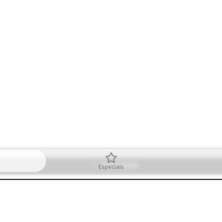
ANTERIOR
Especiais
PRÓXIMA