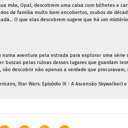
 sua mãe, Opal, descobrem uma caixa com bilhetes e ca
redos de família muito bem encobertos, roubos de décad
nadá… O que elas descobrem sugere que há um mistério
numa aventura pela estrada para explorar uma série d
er buscas pelas ruínas desses lugares que guardam lem
a, vão descobrir não apenas a verdade que procuravam
icans, Star Wars: Episódio IX - A Ascensão Skywalker) 