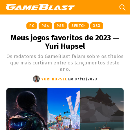
PC
PS4
PS5
SWITCH
XSX
Meus jogos favoritos de 2023 —
Yuri Hupsel
Os redatores do GameBlast falam sobre os títulos
que mais curtiram entre os lançamentos deste
ano.
YURI HUPSEL
EM 07/12/2023