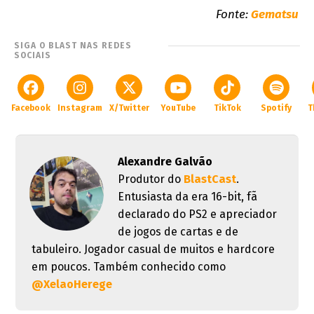
Fonte:
Gematsu
SIGA O BLAST NAS REDES
SOCIAIS
Facebook
Instagram
X/Twitter
YouTube
TikTok
Spotify
T
Alexandre Galvão
Produtor do
BlastCast
.
Entusiasta da era 16-bit, fã
declarado do PS2 e apreciador
de jogos de cartas e de
tabuleiro. Jogador casual de muitos e hardcore
em poucos. Também conhecido como
@XelaoHerege