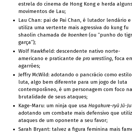
estrela do cinema de Hong Kong e herda algun
movimentos de Lau;
Lau Chan: pai de Pai Chan, é lutador lendário e
utiliza uma vertente mais agressiva do kung fu
shaolin chamada de
koenken
(ou “punho do tig
garça”);
Wolf Hawkfield: descendente nativo norte-
americano e praticante de
pro wrestling
, foca e
agarrões;
Jeffry McWild: adotando o pancrácio como estilo
luta, algo bem diferente para um jogo de luta
contemporâneo, é um personagem com foco n
brutalidade de seus ataques;
Kage-Maru: um ninja que usa
Hagakure-ryū Jū-Ju
adotando um combate mais defensivo que utili
ataques de um oponente a seu favor;
Sarah Bryant: talvez a figura feminina mais fam