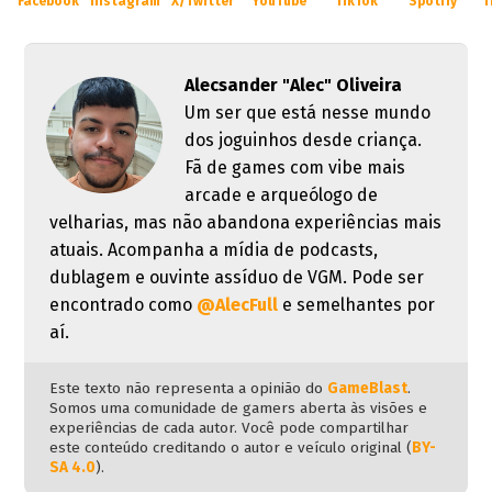
Facebook
Instagram
X/Twitter
YouTube
TikTok
Spotify
T
Alecsander "Alec" Oliveira
Um ser que está nesse mundo
dos joguinhos desde criança.
Fã de games com vibe mais
arcade e arqueólogo de
velharias, mas não abandona experiências mais
atuais. Acompanha a mídia de podcasts,
dublagem e ouvinte assíduo de VGM. Pode ser
encontrado como
@AlecFull
e semelhantes por
aí.
Este texto não representa a opinião do
GameBlast
.
Somos uma comunidade de gamers aberta às visões e
experiências de cada autor. Você pode compartilhar
este conteúdo creditando o autor e veículo original (
BY-
SA 4.0
).