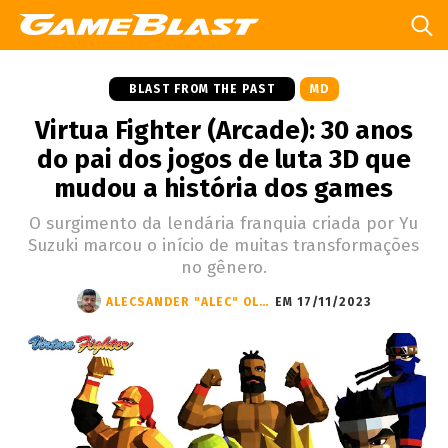
BLAST FROM THE PAST
MD
Virtua Fighter (Arcade): 30 anos
do pai dos jogos de luta 3D que
mudou a história dos games
O surgimento da lendária franquia criada por Yu
Suzuki marcou o início de muitas transformações
no gênero.
ALECSANDER "ALEC" OLIVEIRA
EM 17/11/2023