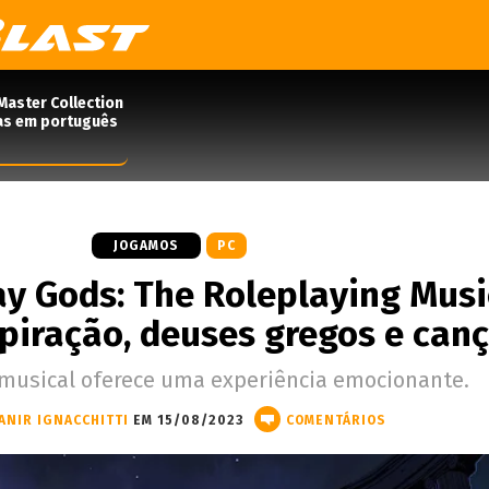
Master Collection
das em português
JOGAMOS
PC
ray Gods: The Roleplaying Musi
spiração, deuses gregos e can
 musical oferece uma experiência emocionante.
ANIR IGNACCHITTI
EM 15/08/2023
COMENTÁRIOS