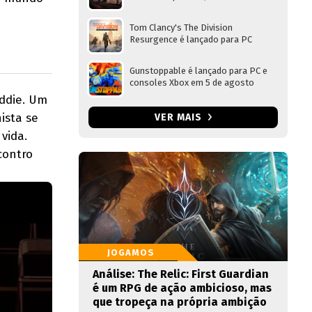
Tom Clancy's The Division
Resurgence é lançado para PC
Gunstoppable é lançado para PC e
consoles Xbox em 5 de agosto
ddie. Um
ista se
VER MAIS
vida.
contro
JOGAMOS
Análise: The Relic: First Guardian
é um RPG de ação ambicioso, mas
que tropeça na própria ambição