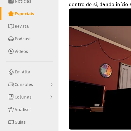
Notícias
dentro de si, dando início
Especiais
Revista
Podcast
Vídeos
Em Alta
Consoles
Colunas
Análises
Guias