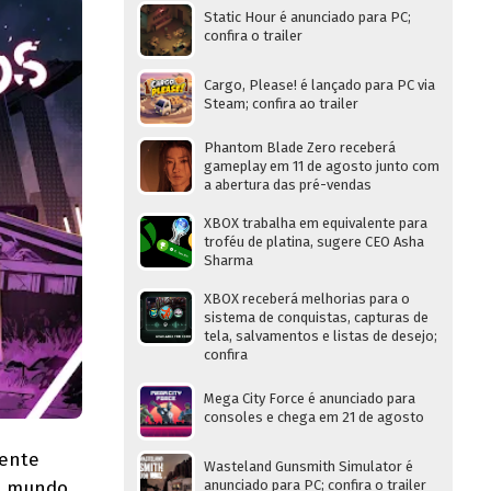
Static Hour é anunciado para PC;
confira o trailer
Cargo, Please! é lançado para PC via
Steam; confira ao trailer
Phantom Blade Zero receberá
gameplay em 11 de agosto junto com
a abertura das pré-vendas
XBOX trabalha em equivalente para
troféu de platina, sugere CEO Asha
Sharma
XBOX receberá melhorias para o
sistema de conquistas, capturas de
tela, salvamentos e listas de desejo;
confira
Mega City Force é anunciado para
consoles e chega em 21 de agosto
mente
Wasteland Gunsmith Simulator é
um mundo
anunciado para PC; confira o trailer