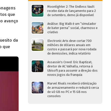
Moonlighter 2: The Endless Vault
sonagens
recebe data de lançamento para 2
ntos que
de setembro, demo já disponível
 o avanço
Análise: Big Walk é um “simulador
de bater perna” social, charmoso e
criativo
uesito da
Electronic Arts deve cortar 700
milhões de dólares anuais em
 o que
custos e passará por nova rodada
de demissões, indica relatório
Assassin's Creed: Eric Baptizat,
diretor de AC Valhalla, retorna à
Ubisoft para assumir a direção dos
novos jogos da franquia
Marvel Rivals receberá otimização
de armazenamento e reduzirá cerca
de 40 GB no PC e 15 GB nos
consoles