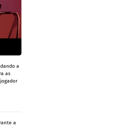
, dando a
ra as
 jogador
rante a