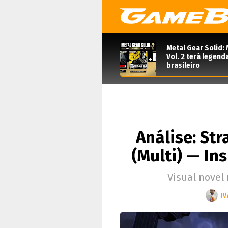
Metal Gear Solid: 
Vol. 2 terá legen
brasileiro
Análise: St
(Multi) — In
Visual novel
IV