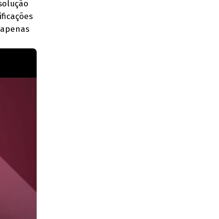
solução
ficações
o apenas