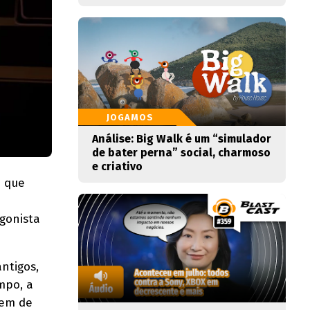
JOGAMOS
Análise: Big Walk é um “simulador
de bater perna” social, charmoso
e criativo
e que
gonista
ntigos,
mpo, a
vem de