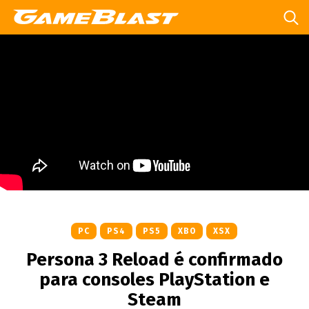
PC
PS4
PS5
XBO
XSX
Persona 3 Reload é confirmado
para consoles PlayStation e
Steam