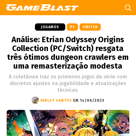
JOGAMOS
PC
SWITCH
Análise: Etrian Odyssey Origins
Collection (PC/Switch) resgata
três ótimos dungeon crawlers em
uma remasterização modesta
A coletânea traz os primeiros jogos da série com
discretos ajustes na jogabilidade e atualizações
técnicas.
FARLEY SANTOS
EM 14/06/2023