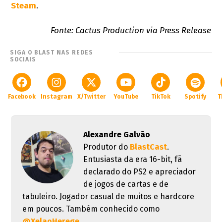
Steam
.
Fonte: Cactus Production via Press Release
SIGA O BLAST NAS REDES
SOCIAIS
Facebook
Instagram
X/Twitter
YouTube
TikTok
Spotify
T
Alexandre Galvão
Produtor do
BlastCast
.
Entusiasta da era 16-bit, fã
declarado do PS2 e apreciador
de jogos de cartas e de
tabuleiro. Jogador casual de muitos e hardcore
em poucos. Também conhecido como
@XelaoHerege