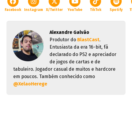
Facebook
Instagram
X/Twitter
YouTube
TikTok
Spotify
T
Alexandre Galvão
Produtor do
BlastCast
.
Entusiasta da era 16-bit, fã
declarado do PS2 e apreciador
de jogos de cartas e de
tabuleiro. Jogador casual de muitos e hardcore
em poucos. Também conhecido como
@XelaoHerege