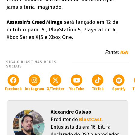
jamais teria imaginado.
Assassin's Creed Mirage
será lançado em 12 de
outubro para PC, PlayStation 5, PlayStation 4,
Xbox Series X|S e Xbox One.
Fonte:
IGN
SIGA O BLAST NAS REDES
SOCIAIS
Facebook
Instagram
X/Twitter
YouTube
TikTok
Spotify
T
Alexandre Galvão
Produtor do
BlastCast
.
Entusiasta da era 16-bit, fã
declarado do PS2 e apreciador