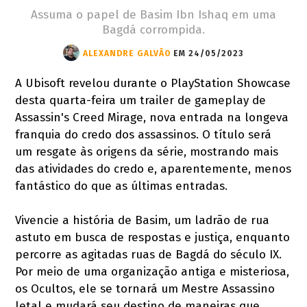
Assuma o papel de Basim Ibn Ishaq em uma
Bagdá corrompida.
ALEXANDRE GALVÃO
EM 24/05/2023
A Ubisoft revelou durante o PlayStation Showcase
desta quarta-feira um trailer de gameplay de
Assassin's Creed Mirage, nova entrada na longeva
franquia do credo dos assassinos. O título será
um resgate às origens da série, mostrando mais
das atividades do credo e, aparentemente, menos
fantástico do que as últimas entradas.
Vivencie a história de Basim, um ladrão de rua
astuto em busca de respostas e justiça, enquanto
percorre as agitadas ruas de Bagdá do século IX.
Por meio de uma organização antiga e misteriosa,
os Ocultos, ele se tornará um Mestre Assassino
letal e mudará seu destino de maneiras que