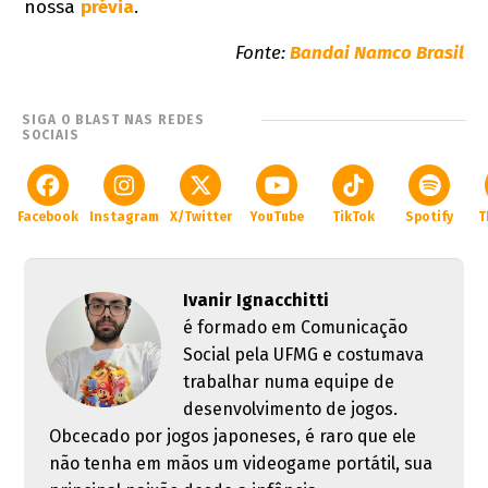
nossa
prévia
.
Fonte:
Bandai Namco Brasil
SIGA O BLAST NAS REDES
SOCIAIS
Facebook
Instagram
X/Twitter
YouTube
TikTok
Spotify
T
Ivanir Ignacchitti
é formado em Comunicação
Social pela UFMG e costumava
trabalhar numa equipe de
desenvolvimento de jogos.
Obcecado por jogos japoneses, é raro que ele
não tenha em mãos um videogame portátil, sua