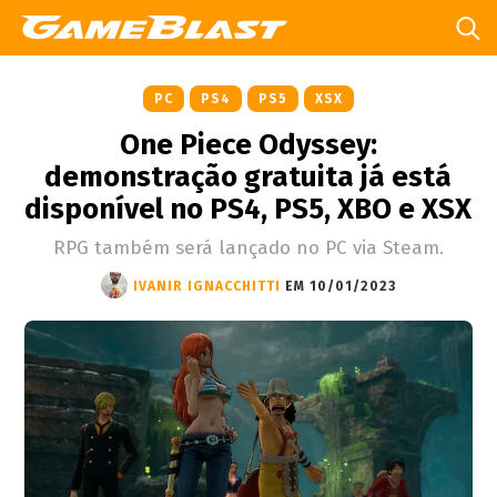
PC
PS4
PS5
XSX
One Piece Odyssey:
demonstração gratuita já está
disponível no PS4, PS5, XBO e XSX
RPG também será lançado no PC via Steam.
IVANIR IGNACCHITTI
EM 10/01/2023