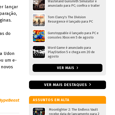
Wasteland Gunsmith Simulator é
anunciado para PC; confira o trailer
er lançar
paração,
Tom Clancy's The Division
ginas.
Resurgence é lançado para PC
as do
Gunstoppable é lançado para PC e
consoles Xbox em 5 de agosto
Word Game é anunciado para
PlayStation 5 e chega em 20 de
la Udon
agosto
ou um e-
s novos
VER MAIS
VER MAIS DESTAQUES
HypeBeast
ASSUNTOS EM ALTA
Moonlighter 2: The Endless Vault
recebe data de lançamento para 2