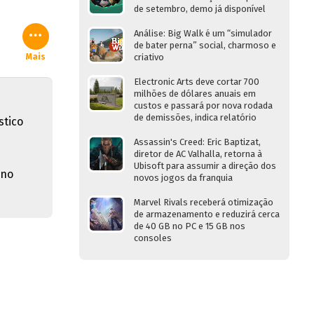
de setembro, demo já disponível
Análise: Big Walk é um “simulador
de bater perna” social, charmoso e
Mais
criativo
Electronic Arts deve cortar 700
milhões de dólares anuais em
custos e passará por nova rodada
de demissões, indica relatório
stico
Assassin's Creed: Eric Baptizat,
diretor de AC Valhalla, retorna à
Ubisoft para assumir a direção dos
 no
novos jogos da franquia
Marvel Rivals receberá otimização
de armazenamento e reduzirá cerca
de 40 GB no PC e 15 GB nos
consoles