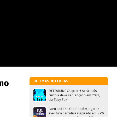
 no
ÚLTIMAS NOTÍCIAS
DELTARUNE Chapter 6 será mais
curto e deve ser lançado em 2027,
diz Toby Fox
Buru and The Old People: jogo de
aventura narrativa inspirado em RPG