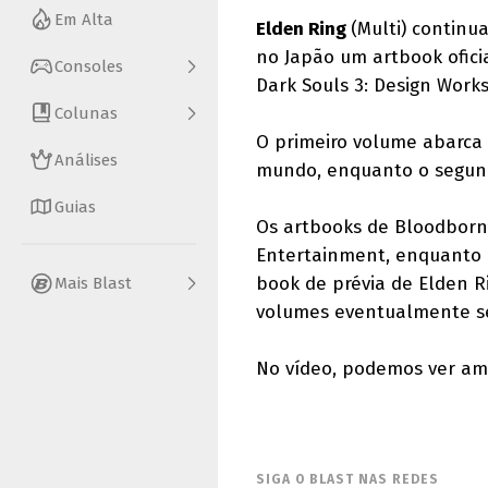
Em Alta
Elden Ring
(Multi) contin
no Japão um artbook ofici
Consoles
Dark Souls 3: Design Work
Colunas
O primeiro volume abarca
Análises
mundo, enquanto o segundo
Guias
Os artbooks de Bloodborn
Entertainment, enquanto 
book de prévia de Elden Ri
Mais Blast
volumes eventualmente se
No vídeo, podemos ver am
SIGA O BLAST NAS REDES