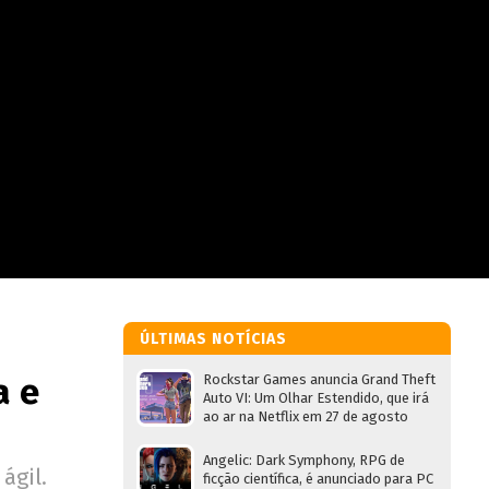
ÚLTIMAS NOTÍCIAS
a e
Rockstar Games anuncia Grand Theft
Auto VI: Um Olhar Estendido, que irá
ao ar na Netflix em 27 de agosto
Angelic: Dark Symphony, RPG de
ágil.
ficção científica, é anunciado para PC