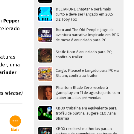
DELTARUNE Chapter 6 será mais
curto e deve ser lançado em 2027,
diz Toby Fox
am
Pepper
celerado
Buru and The Old People: jogo de
aventura narrativa inspirado em RPG
de mesa é anunciado para PC
Static Hour é anunciado para PC;
aturas
confira o trailer
nder, uma
Cargo, Please! é lançado para PC via
Grinder
Steam; confira ao trailer
Phantom Blade Zero receberá
ss release)
gameplay em 11 de agosto junto com
a abertura das pré-vendas
XBOX trabalha em equivalente para
troféu de platina, sugere CEO Asha
Sharma
XBOX receberá melhorias para o
Mais
sistema de conquistas, capturas de