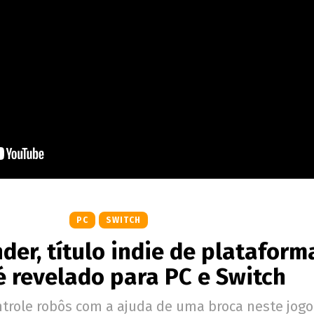
PC
SWITCH
der, título indie de plataform
é revelado para PC e Switch
ntrole robôs com a ajuda de uma broca neste jogo 