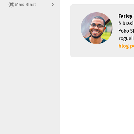
Mais Blast
Farley
é brasi
Yoko S
rogueli
blog p