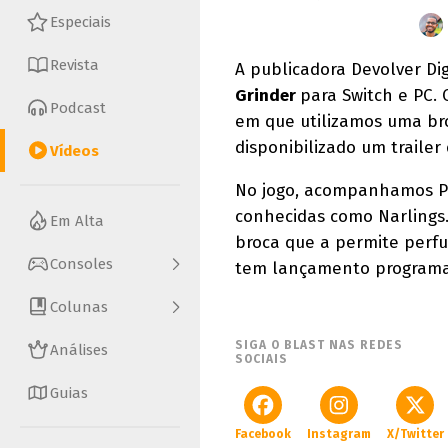
Especiais
Revista
A publicadora Devolver Di
Grinder
para Switch e PC.
Podcast
em que utilizamos uma bro
disponibilizado um trailer 
Vídeos
No jogo, acompanhamos Pe
conhecidas como Narlings. 
Em Alta
broca que a permite perfur
Consoles
tem lançamento programa
Colunas
SIGA O BLAST NAS REDES
Análises
SOCIAIS
Guias
Facebook
Instagram
X/Twitter