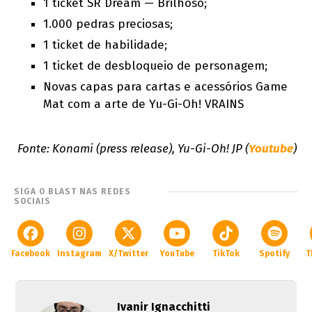
1 ticket SR Dream — Brilhoso;
1.000 pedras preciosas;
1 ticket de habilidade;
1 ticket de desbloqueio de personagem;
Novas capas para cartas e acessórios Game
Mat com a arte de Yu-Gi-Oh! VRAINS
Fonte: Konami (press release), Yu-Gi-Oh! JP (
Youtube
)
SIGA O BLAST NAS REDES
SOCIAIS
Facebook
Instagram
X/Twitter
YouTube
TikTok
Spotify
T
Ivanir Ignacchitti