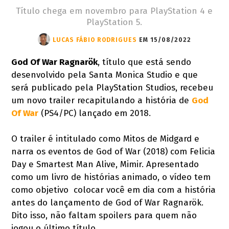
Título chega em novembro para PlayStation 4 e
PlayStation 5.
LUCAS FÁBIO RODRIGUES
EM 15/08/2022
God Of War Ragnarök
, título que está sendo
desenvolvido pela Santa Monica Studio e que
será publicado pela PlayStation Studios, recebeu
um novo trailer recapitulando a história de
God
Of War
(PS4/PC) lançado em 2018.
O trailer é intitulado como Mitos de Midgard e
narra os eventos de God of War (2018) com Felicia
Day e Smartest Man Alive, Mimir. Apresentado
como um livro de histórias animado, o vídeo tem
como objetivo colocar você em dia com a história
antes do lançamento de God of War Ragnarök.
Dito isso, não faltam spoilers para quem não
jogou o último título.