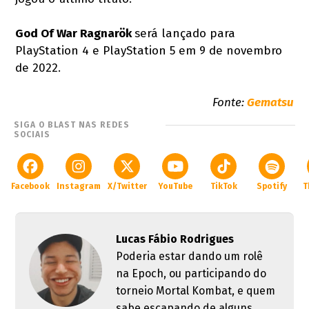
God Of War Ragnarök
será lançado para
PlayStation 4 e PlayStation 5 em 9 de novembro
de 2022.
Fonte:
Gematsu
SIGA O BLAST NAS REDES
SOCIAIS
Facebook
Instagram
X/Twitter
YouTube
TikTok
Spotify
T
Lucas Fábio Rodrigues
Poderia estar dando um rolê
na Epoch, ou participando do
torneio Mortal Kombat, e quem
sabe escapando de alguns