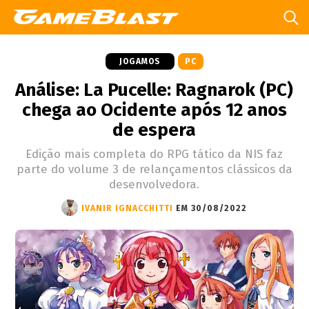
JOGAMOS
PC
Análise: La Pucelle: Ragnarok (PC)
chega ao Ocidente após 12 anos
de espera
Edição mais completa do RPG tático da NIS faz
parte do volume 3 de relançamentos clássicos da
desenvolvedora.
IVANIR IGNACCHITTI
EM 30/08/2022