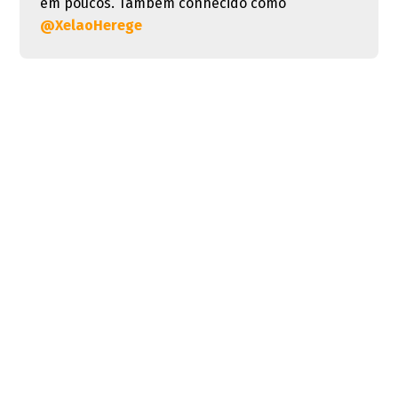
em poucos. Também conhecido como
@XelaoHerege