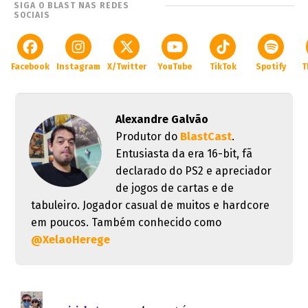
SIGA O BLAST NAS REDES
SOCIAIS
Facebook
Instagram
X/Twitter
YouTube
TikTok
Spotify
T
Alexandre Galvão
Produtor do
BlastCast
.
Entusiasta da era 16-bit, fã
declarado do PS2 e apreciador
de jogos de cartas e de
tabuleiro. Jogador casual de muitos e hardcore
em poucos. Também conhecido como
@XelaoHerege