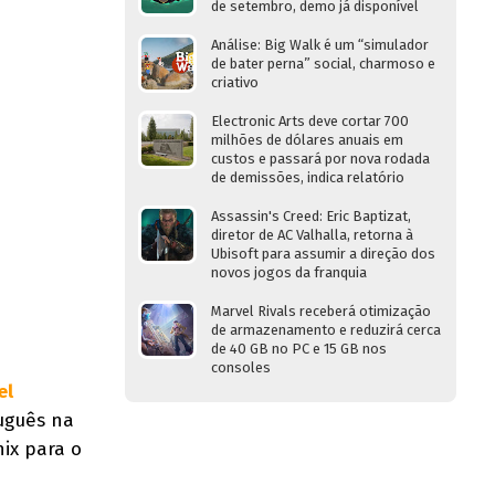
de setembro, demo já disponível
Análise: Big Walk é um “simulador
de bater perna” social, charmoso e
criativo
Electronic Arts deve cortar 700
milhões de dólares anuais em
custos e passará por nova rodada
de demissões, indica relatório
Assassin's Creed: Eric Baptizat,
diretor de AC Valhalla, retorna à
Ubisoft para assumir a direção dos
novos jogos da franquia
Marvel Rivals receberá otimização
de armazenamento e reduzirá cerca
de 40 GB no PC e 15 GB nos
consoles
el
uguês na
nix para o