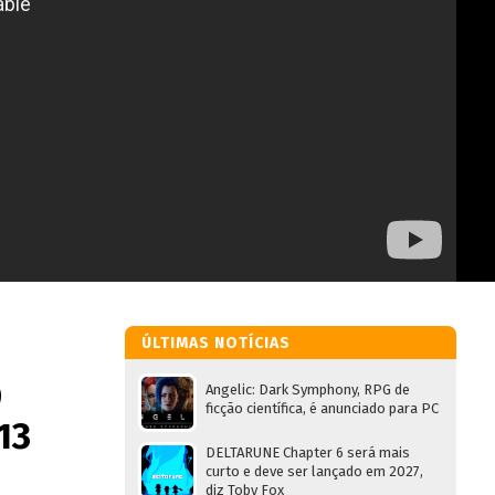
ÚLTIMAS NOTÍCIAS
D
Angelic: Dark Symphony, RPG de
ficção científica, é anunciado para PC
13
DELTARUNE Chapter 6 será mais
curto e deve ser lançado em 2027,
diz Toby Fox