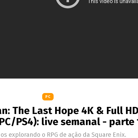
PC
n: The Last Hope 4K & Full H
PC/PS4): live semanal - parte 
s explorando o RPG de ação da Square Enix.