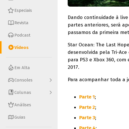
Especiais
Dando continuidade à liv
Revista
partes anteriores, será ap
passamos da primeira met
Podcast
Star Ocean: The Last Hope 
Vídeos
desenvolvida pela Tri-Ace 
para PS3 e Xbox 360, com
2017.
Em Alta
Para acompanhar toda a jor
Consoles
Colunas
Parte 1
;
Análises
Parte 2
;
Guias
Parte 3
;
Parte 4
;