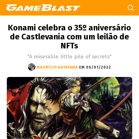
Konami celebra o 35º aniversário
de Castlevania com um leilão de
NFTs
"A miserable little pile of secrets"
MAURÍCIO KATAYAMA
EM 06/01/2022