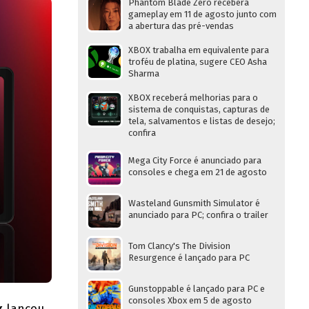
Phantom Blade Zero receberá
gameplay em 11 de agosto junto com
a abertura das pré-vendas
XBOX trabalha em equivalente para
troféu de platina, sugere CEO Asha
Sharma
XBOX receberá melhorias para o
sistema de conquistas, capturas de
tela, salvamentos e listas de desejo;
confira
Mega City Force é anunciado para
consoles e chega em 21 de agosto
Wasteland Gunsmith Simulator é
anunciado para PC; confira o trailer
Tom Clancy's The Division
Resurgence é lançado para PC
Gunstoppable é lançado para PC e
consoles Xbox em 5 de agosto
x
lançou