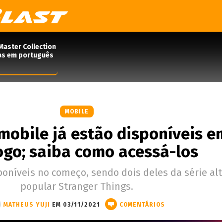
Master Collection
das em português
MOBILE
 mobile já estão disponíveis e
ogo; saiba como acessá-los
sponíveis no começo, sendo dois deles da série a
popular Stranger Things.
MATHEUS YUJI
EM 03/11/2021
COMENTÁRIOS