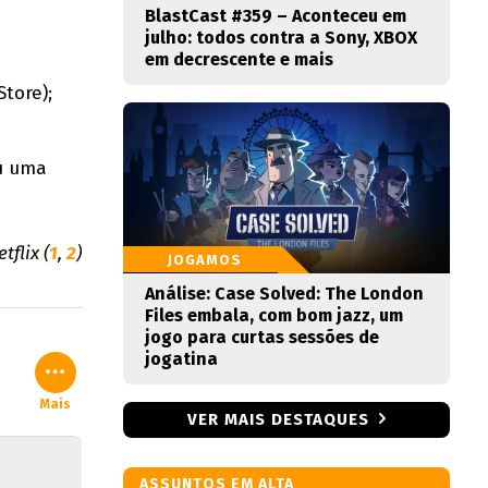
BlastCast #359 – Aconteceu em
julho: todos contra a Sony, XBOX
em decrescente e mais
Store);
ou uma
tflix (
1
,
2
)
JOGAMOS
Análise: Case Solved: The London
Files embala, com bom jazz, um
jogo para curtas sessões de
jogatina
Mais
VER MAIS DESTAQUES
ASSUNTOS EM ALTA