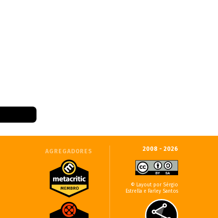
2008 - 2026
AGREGADORES
© Layout por Sérgio
Estrella e Farley Santos