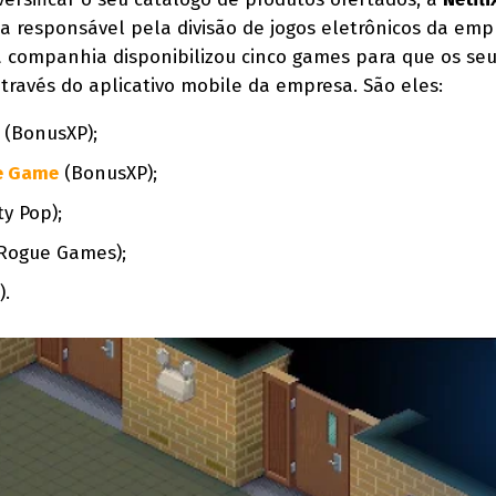
ca responsável pela divisão de jogos eletrônicos da emp
 companhia disponibilizou cinco games para que os se
través do aplicativo mobile da empresa. São eles:
 (BonusXP);
he Game
(BonusXP);
y Pop);
 Rogue Games);
).