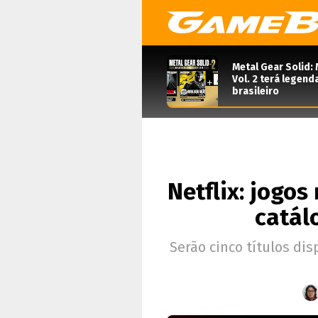
Metal Gear Solid: 
Vol. 2 terá legen
brasileiro
Netflix: jogos
catál
Serão cinco títulos di