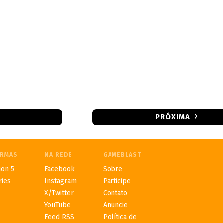
R
PRÓXIMA
ORMAS
NA REDE
GAMEBLAST
ion 5
Facebook
Sobre
ries
Instagram
Participe
X/Twitter
Contato
YouTube
Anuncie
Feed RSS
Política de