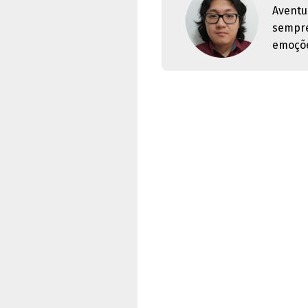
Aventu
sempre
emoçõe