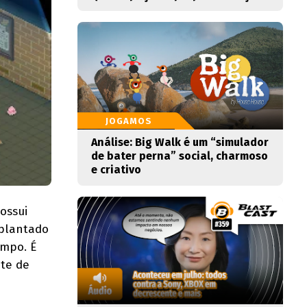
JOGAMOS
Análise: Big Walk é um “simulador
de bater perna” social, charmoso
e criativo
ossui
mplantado
empo. É
ite de