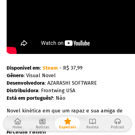
Disponível em
:
Steam
- R$ 37,99
Gênero
: Visual Novel
Desenvolvedora
: AZARASHI SOFTWARE
Distribuidora
: Frontwing USA
Está em português?
: Não
Novel kinética em que um rapaz e sua amiga de
infância começam a morar juntos.
Home
Notícias
Especiais
Revista
Podcast
Arcadia Fallen