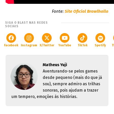
Fonte:
Site Oficial Brawlhalla
SIGA O BLAST NAS REDES
SOCIAIS
Facebook
Instagram
X/Twitter
YouTube
TikTok
Spotify
T
Matheus Yuji
Aventurando-se pelos games
desde pequeno (mais do que já
sou), sempre admiro as trilhas
sonoras, pois ajudam a trazer
um tempero, emoções às histórias.