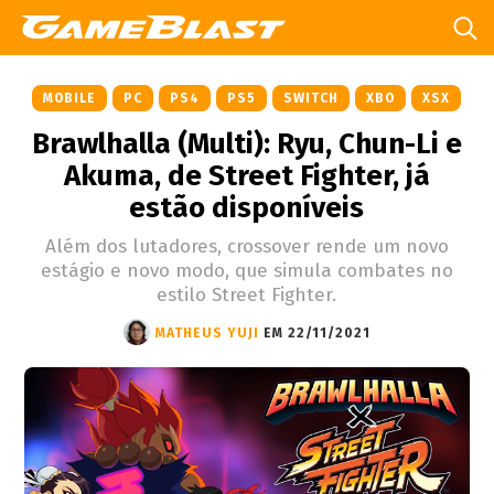
MOBILE
PC
PS4
PS5
SWITCH
XBO
XSX
Brawlhalla (Multi): Ryu, Chun-Li e
Akuma, de Street Fighter, já
estão disponíveis
Além dos lutadores, crossover rende um novo
estágio e novo modo, que simula combates no
estilo Street Fighter.
MATHEUS YUJI
EM 22/11/2021